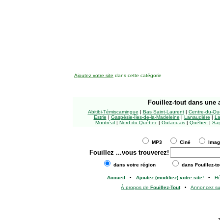
Ajoutez votre site
dans cette catégorie
Fouillez-tout
dans une a
Abitibi-Témiscamingue
|
Bas Saint-Laurent
|
Centre-du-Qu
Estrie
|
Gaspésie-Îles-de-la-Madeleine
|
Lanaudière
|
La
Montréal
|
Nord-du-Québec
|
Outaouais
|
Québec
|
Sag
MP3
Ciné
Ima
Fouillez
...vous trouverez!
dans votre région
dans Fouillez-to
Accueil
•
Ajoutez (modifiez) votre site!
•
H
À propos de
Fouillez-Tout
•
Annoncez s