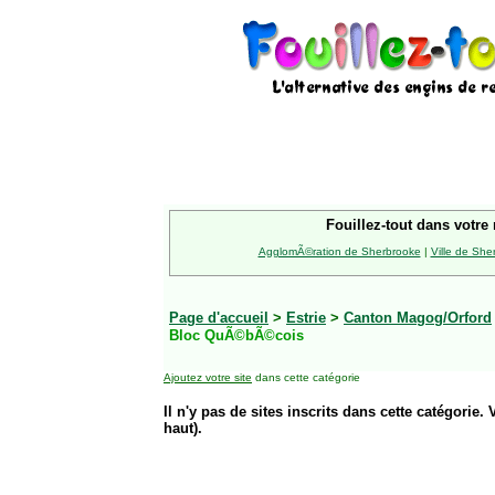
Fouillez-tout dans votre 
AgglomÃ©ration de Sherbrooke
|
Ville de She
Page d'accueil
>
Estrie
>
Canton Magog/Orford
Bloc QuÃ©bÃ©cois
Ajoutez votre site
dans cette catégorie
Il n'y pas de sites inscrits dans cette catégorie. 
haut).