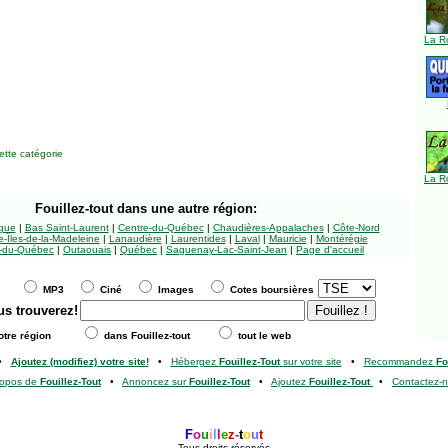
La R
tte catégorie
La R
Fouillez-tout
dans une autre région:
ngue
|
Bas Saint-Laurent
|
Centre-du-Québec
|
Chaudières-Appalaches
|
Côte-Nord
-Îles-de-la-Madeleine
|
Lanaudière
|
Laurentides
|
Laval
|
Mauricie
|
Montérégie
-du-Québec
|
Outaouais
|
Québec
|
Saguenay-Lac-Saint-Jean
|
Page d'accueil
MP3
Ciné
Images
Cotes boursières
us trouverez!
tre région
dans Fouillez-tout
tout le web
•
Ajoutez (modifiez) votre site!
•
Hébergez
Fouillez-Tout
sur votre site
•
Recommandez
Fo
ropos de
Fouillez-Tout
•
Annoncez sur
Fouillez-Tout
•
Ajoutez
Fouillez-Tout
•
Contactez-
F
o
u
i
l
l
e
z
-
t
o
u
t
Tous droits réservés