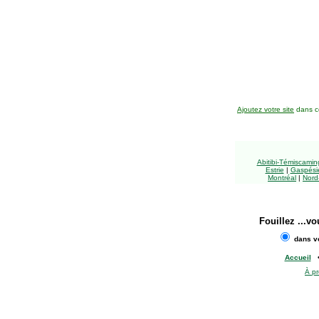
Ajoutez votre site
dans ce
Abitibi-Témiscami
Estrie
|
Gaspésie
Montréal
|
Nord
Fouillez
...vo
dans vo
Accueil
À p