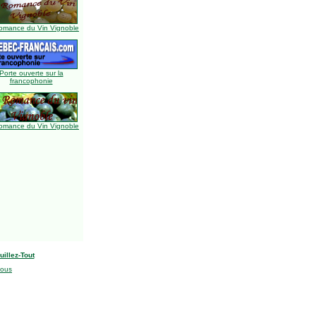
omance du Vin Vignoble
Porte ouverte sur la
francophonie
omance du Vin Vignoble
uillez-Tout
nous