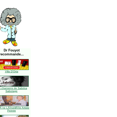
Dr Fouyot
recommande...
Villa D'Orta
s chansons de Sabrina
Sabotage
Ã¨ne LÃ©veillÃ©e Artiste
Peintre