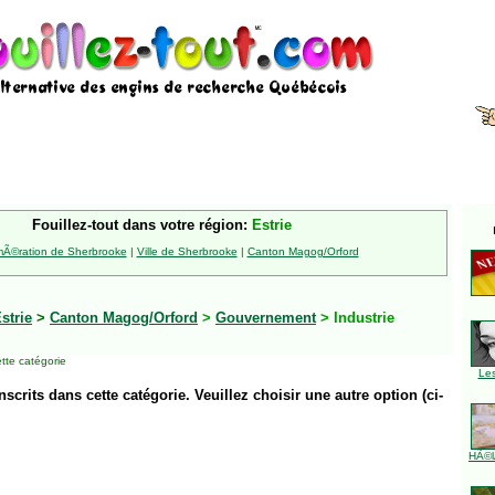
Fouillez-tout dans votre région:
Estrie
Ã©ration de Sherbrooke
|
Ville de Sherbrooke
|
Canton Magog/Orford
strie
>
Canton Magog/Orford
>
Gouvernement
> Industrie
tte catégorie
Le
inscrits dans cette catégorie. Veuillez choisir une autre option (ci-
HÃ©l