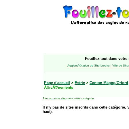
Fouillez-tout dans votre 
AgglomÃ©ration de Sherbrooke
|
Ville de She
Page d'accueil
>
Estrie
>
Canton Magog/Orford
Ã‰vÃ©nements
Ajoutez votre site
dans cette catégorie
Il n'y pas de sites inscrits dans cette catégorie. 
haut).