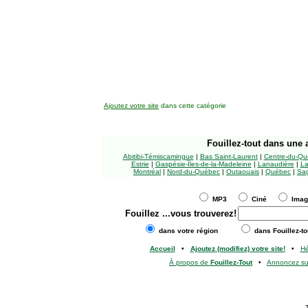
Ajoutez votre site
dans cette catégorie
Fouillez-tout
dans une a
Abitibi-Témiscamingue
|
Bas Saint-Laurent
|
Centre-du-Qu
Estrie
|
Gaspésie-Îles-de-la-Madeleine
|
Lanaudière
|
La
Montréal
|
Nord-du-Québec
|
Outaouais
|
Québec
|
Sag
MP3
Ciné
Ima
Fouillez
...vous trouverez!
dans votre région
dans Fouillez-to
Accueil
•
Ajoutez (modifiez) votre site!
•
H
À propos de
Fouillez-Tout
•
Annoncez s