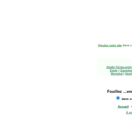
Ajoutez votre site
dans ce
Abitibi-Témiscami
Estrie
|
Gaspésie
Montréal
|
Nord
Fouillez
...vo
dans vo
Accueil
À p