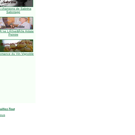
s chansons de Sabrina
Sabotage
Ã¨ne LÃ©veillÃ©e Artiste
Peintre
omance du Vin Vignoble
uillez-Tout
nous