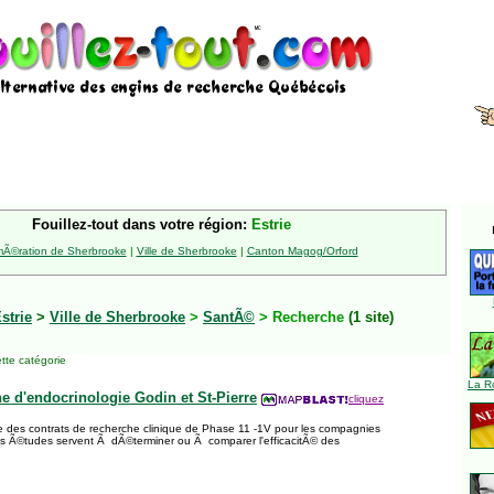
Fouillez-tout dans votre région:
Estrie
Ã©ration de Sherbrooke
|
Ville de Sherbrooke
|
Canton Magog/Orford
strie
>
Ville de Sherbrooke
>
SantÃ©
> Recherche
(1 site)
tte catégorie
La R
e d'endocrinologie Godin et St-Pierre
cliquez
des contrats de recherche clinique de Phase 11 -1V pour les compagnies
s Ã©tudes servent Ã dÃ©terminer ou Ã comparer l'efficacitÃ© des