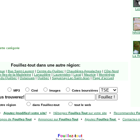
Le
HÃ©l
tte catégorie
La R
Fouillez-tout
dans une autre région:
ngue
|
Bas Saint-Laurent
|
Centre-du-Québec
|
Chaudières-Appalaches
|
Côte-Nord
-Îles-de-la-Madeleine
|
Lanaudière
|
Laurentides
|
Laval
|
Mauricie
|
Montérégie
-du-Québec
|
Outaouais
|
Québec
|
Saguenay-Lac-Saint-Jean
|
Page d'accueil
MP3
Ciné
Images
Cotes boursières
us trouverez!
tre région
dans Fouillez-tout
tout le web
•
Ajoutez (modifiez) votre site!
•
Hébergez
Fouillez-Tout
sur votre site
•
Recommandez
Fo
ropos de
Fouillez-Tout
•
Annoncez sur
Fouillez-Tout
•
Ajoutez
Fouillez-Tout
•
Contactez-
F
o
u
i
l
l
e
z
-
t
o
u
t
Tous droits réservés