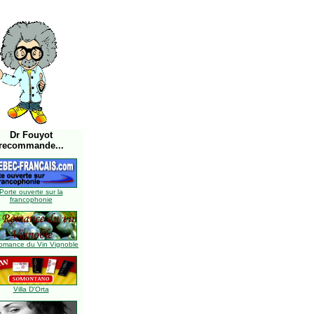
Dr Fouyot
recommande...
Porte ouverte sur la
francophonie
omance du Vin Vignoble
Villa D'Orta