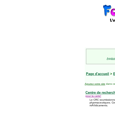
Agglom
Page d'accueil
>
E
Ajoutez votre site
dans ce
Centre de recherch
pour la carte!
Le CRC soumissionne 
pharmaceutiques. Ce
mÃ©dicaments.