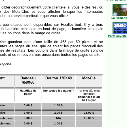
 cibler géographiquement votre clientèle, si vous le désirez, ou
ule des Mots-Clés et vous afficher lorsque les internautes
duit ou service particulier que vous offrez.
La Romance
publicitaires sont disponibles sur Fouillez-tout. Il y a trois
la bannière principale en haut de page, la bannière principale
 les boutons dans la marge de droite.
Porte ouverte
eine grandeur sont d'une taille de 468 par 60 pixels et se
outes les pages du site, que ce soient les pages d'accueil des
ges de résultats. Les boutons dans la marge de droite sont de
pixels et se retrouvent eux aussi dans toutes les pages du site.
vigueur :
ent
Bandeau
Bouton 130X40
Mot-Clé
468X60
Haut/Bas de
Sur toutes les pages *
Par mot-clé/ mois
page*
concept
demandez-le au
Dr Fouyot
site
5.00 $
1.00 $
lière
7.00 $
2.00 $
25.00 $
seulement
5.00 $
N/A
15.00 $
ulement
5.00 $
1.00 $