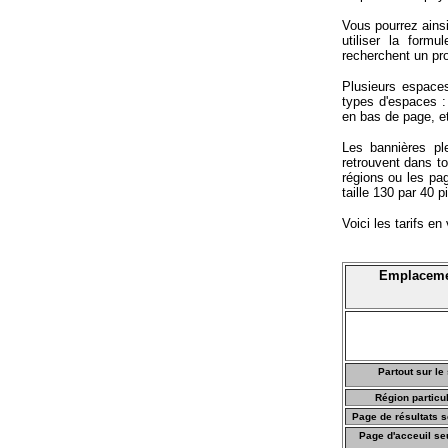
Vous pourrez ainsi
utiliser la form
recherchent un pro
Plusieurs espaces 
types d'espaces : 
en bas de page, et
Les bannières pl
retrouvent dans t
régions ou les pa
taille 130 par 40 
Voici les tarifs en 
Emplacem
Partout sur le 
Région particu
Page de résultats 
Page d'acceuil se