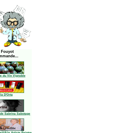
 Fouyot
mmande...
 du Vin Vignoble
lla D'Orta
de Sabrina Sabotage
llÃ©e Artiste Peintre