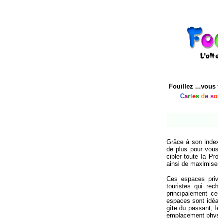
Fouillez
...vous 
C
a
r
t
e
s
d
e
s
o
Grâce à son indexa
de plus pour vous
cibler toute la P
ainsi de maximiser 
Ces espaces privi
touristes qui rec
principalement ce
espaces sont idéau
gîte du passant, 
emplacement phys