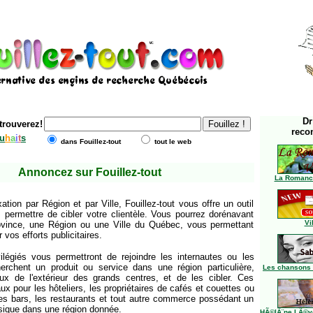
Dr
trouverez!
reco
u
h
a
i
t
s
dans Fouillez-tout
tout le web
Annoncez sur Fouillez-tout
La Romance
tion par Région et par Ville, Fouillez-tout vous offre un outil
 permettre de cibler votre clientèle. Vous pourrez dorénavant
Vi
rovince, une Région ou une Ville du Québec, vous permettant
vos efforts publicitaires.
légiés vous permettront de rejoindre les internautes ou les
herchent un produit ou service dans une région particulière,
Les chansons 
ux de l'extérieur des grands centres, et de les cibler. Ces
x pour les hôteliers, les propriétaires de cafés et couettes ou
les bars, les restaurants et tout autre commerce possédant un
ique dans une région donnée.
HÃ©lÃ¨ne LÃ©vei