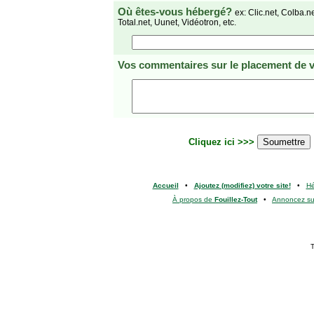
Où êtes-vous hébergé?
ex: Clic.net, Colba.n
Total.net, Uunet, Vidéotron, etc.
Vos commentaires
sur le placement de v
Cliquez ici >>>
Accueil
•
Ajoutez (modifiez) votre site!
•
H
À propos de
Fouillez-Tout
•
Annoncez s
T