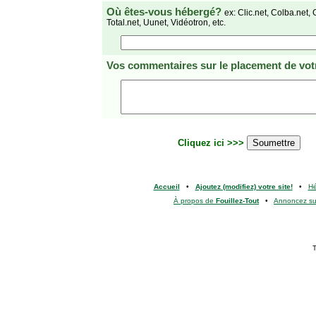
Où êtes-vous hébergé?
ex: Clic.net, Colba.net, 
Total.net, Uunet, Vidéotron, etc.
Vos commentaires
sur le placement de votr
Cliquez ici >>>
Accueil
•
Ajoutez (modifiez) votre site!
•
H
À propos de
Fouillez-Tout
•
Annoncez s
T