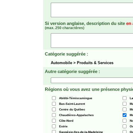
Si version anglaise, description du site
en 
(max. 250 charactères)
Catégorie suggérée :
Automobile > Produits & Services
Autre catégorie suggérée :
Régions où vous avez une présence physi
Abitibi-Témiscamingue
La
Bas-Saint-Laurent
Ma
Centre du Québec
Mo
Chaudières-Appalaches
Mo
Côte-Nord
N
Estrie
O
Gaspésie-Iles-de-la-Madeleine
Q