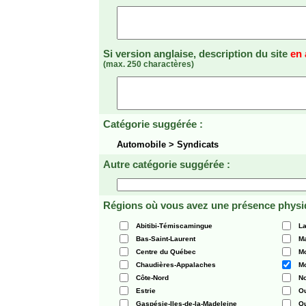
Si version anglaise, description du site
en 
(max. 250 charactères)
Catégorie suggérée :
Automobile > Syndicats
Autre catégorie suggérée :
Régions où vous avez une présence physi
Abitibi-Témiscamingue
La
Bas-Saint-Laurent
Ma
Centre du Québec
Mo
Chaudières-Appalaches
Mo
Côte-Nord
N
Estrie
O
Gaspésie-Iles-de-la-Madeleine
Q