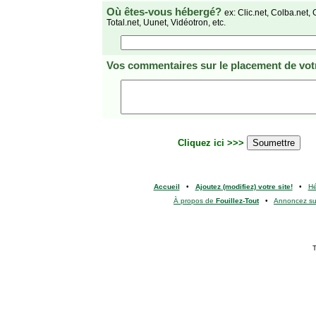
Où êtes-vous hébergé?
ex: Clic.net, Colba.net, 
Total.net, Uunet, Vidéotron, etc.
Vos commentaires
sur le placement de votr
Cliquez ici >>>
Accueil
•
Ajoutez (modifiez) votre site!
•
H
À propos de
Fouillez-Tout
•
Annoncez s
T