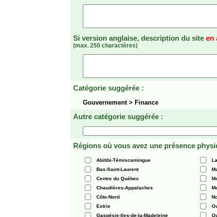
Si version anglaise, description du site
en 
(max. 250 charactères)
Catégorie suggérée :
Gouvernement > Finance
Autre catégorie suggérée :
Régions où vous avez une présence physi
Abitibi-Témiscamingue
La
Bas-Saint-Laurent
Ma
Centre du Québec
Mo
Chaudières-Appalaches
Mo
Côte-Nord
N
Estrie
O
Gaspésie-Iles-de-la-Madeleine
Q