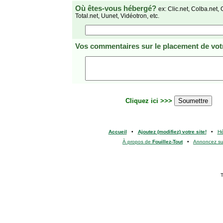
Où êtes-vous hébergé?
ex: Clic.net, Colba.net, 
Total.net, Uunet, Vidéotron, etc.
Vos commentaires
sur le placement de votr
Cliquez ici >>>
Accueil
•
Ajoutez (modifiez) votre site!
•
H
À propos de
Fouillez-Tout
•
Annoncez s
T