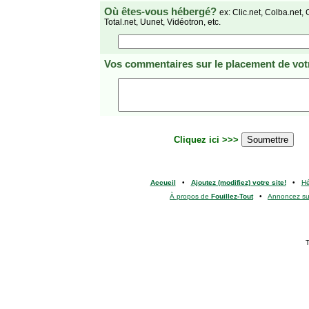
Où êtes-vous hébergé?
ex: Clic.net, Colba.net, 
Total.net, Uunet, Vidéotron, etc.
Vos commentaires
sur le placement de votr
Cliquez ici >>>
Accueil
•
Ajoutez (modifiez) votre site!
•
H
À propos de
Fouillez-Tout
•
Annoncez s
T