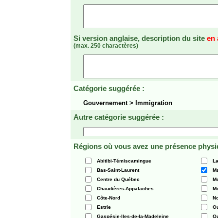
Si version anglaise, description du site
en 
(max. 250 charactères)
Catégorie suggérée :
Gouvernement > Immigration
Autre catégorie suggérée :
Régions où vous avez une présence physi
Abitibi-Témiscamingue
La
Bas-Saint-Laurent
Ma
Centre du Québec
Mo
Chaudières-Appalaches
Mo
Côte-Nord
N
Estrie
O
Gaspésie-Iles-de-la-Madeleine
Q