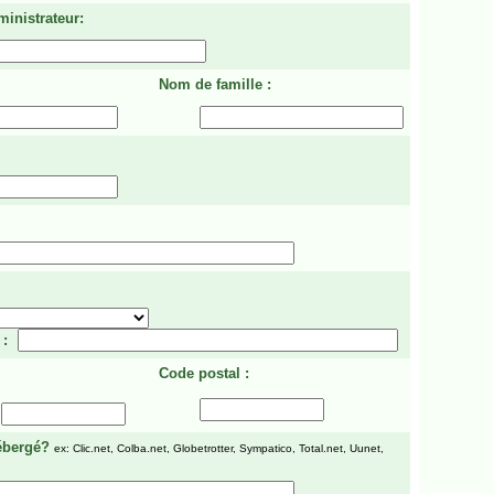
ministrateur:
Nom de famille :
 :
Code postal :
ébergé?
ex: Clic.net, Colba.net, Globetrotter, Sympatico, Total.net, Uunet,