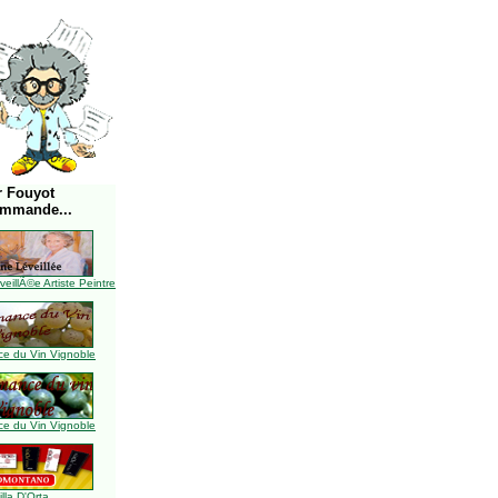
r Fouyot
ommande...
illÃ©e Artiste Peintre
e du Vin Vignoble
e du Vin Vignoble
illa D'Orta