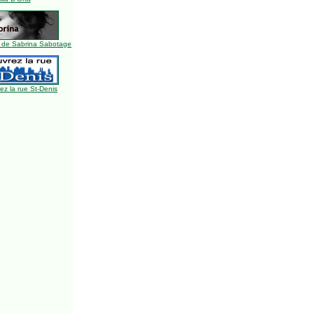
 de Sabrina Sabotage
z la rue St-Denis