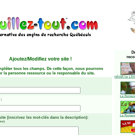
D
rec
Ajoutez/Modifiez votre site
!
mpléter tous les champs. De cette façon, nous pourrons
ier la personne ressource ou le responsable du site.
HÃ©lÃ¨ne LÃ©ve
La Romanc
:
La Romanc
site
(inscrivez les mot-clés dans la description)
:
es)
V