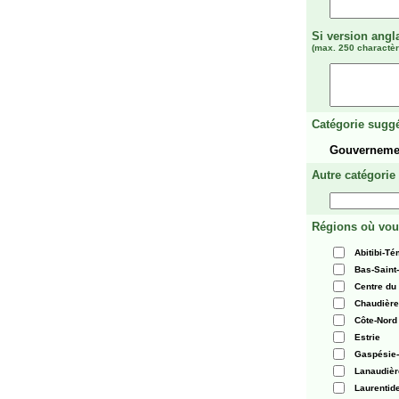
Si version angl
(max. 250 charactèr
Catégorie suggé
Gouverneme
Autre catégorie
Régions où vou
Abitibi-T
Bas-Saint
Centre du
Chaudièr
Côte-Nord
Estrie
Gaspésie-
Lanaudièr
Laurentid