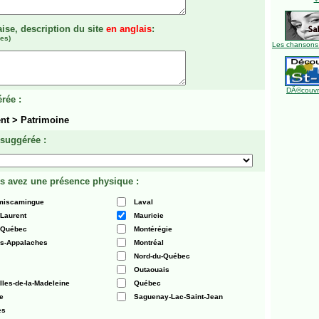
aise, description du site
en anglais
:
es)
Les chansons
DÃ©couvre
rée :
nt > Patrimoine
 suggérée :
s avez une présence physique :
émiscamingue
Laval
-Laurent
Mauricie
 Québec
Montérégie
es-Appalaches
Montréal
Nord-du-Québec
Outaouais
Iles-de-la-Madeleine
Québec
e
Saguenay-Lac-Saint-Jean
es