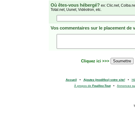
Où êtes-vous hébergé?
ex: Clic.net, Colba.n
Total.net, Uunet, Vidéotron, etc.
Vos commentaires
sur le placement de v
Cliquez ici >>>
Accueil
•
Ajoutez (modifiez) votre site!
•
H
À propos de
Fouillez-Tout
•
Annoncez s
T