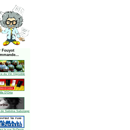
r Fouyot
ommande...
e du Vin Vignoble
illa D'Orta
 de Sabrina Sabotage
z la rue St-Denis