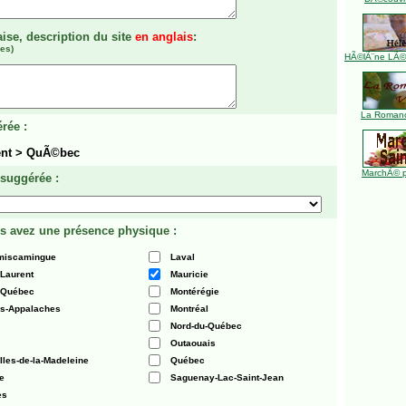
aise, description du site
en anglais
:
es)
HÃ©lÃ¨ne LÃ©ve
La Romanc
rée :
nt > QuÃ©bec
MarchÃ© p
 suggérée :
s avez une présence physique :
émiscamingue
Laval
-Laurent
Mauricie
 Québec
Montérégie
es-Appalaches
Montréal
Nord-du-Québec
Outaouais
Iles-de-la-Madeleine
Québec
e
Saguenay-Lac-Saint-Jean
es