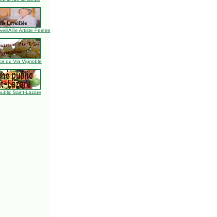
illÃ©e Artiste Peintre
e du Vin Vignoble
ublic Saint-Lazare