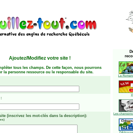
D
rec
Ajoutez/Modifiez votre site
!
mpléter tous les champs. De cette façon, nous pourrons
ier la personne ressource ou le responsable du site.
La Romanc
V
:
Les chansons
site
(inscrivez les mot-clés dans la description)
:
es)
DÃ©couvre