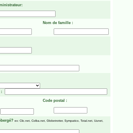
ministrateur:
Nom de famille :
 :
Code postal :
ébergé?
ex: Clic.net, Colba.net, Globetrotter, Sympatico, Total.net, Uunet,