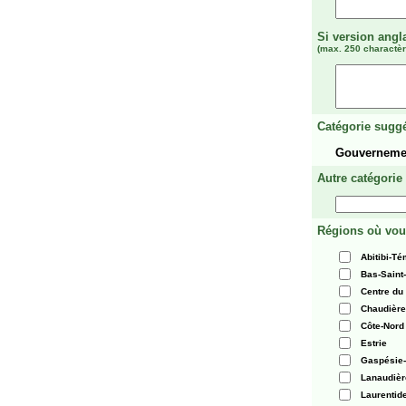
Si version angl
(max. 250 charactèr
Catégorie suggé
Gouverneme
Autre catégorie
Régions où vou
Abitibi-T
Bas-Saint
Centre du
Chaudièr
Côte-Nord
Estrie
Gaspésie-
Lanaudièr
Laurentid