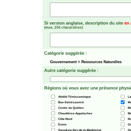
Si version anglaise, description du site
en 
(max. 250 charactères)
Catégorie suggérée :
Gouvernement > Ressources Naturelles
Autre catégorie suggérée :
Régions où vous avez une présence physi
Abitibi-Témiscamingue
La
Bas-Saint-Laurent
Ma
Centre du Québec
Mo
Chaudières-Appalaches
Mo
Côte-Nord
N
Estrie
O
Gaspésie-Iles-de-la-Madeleine
Q