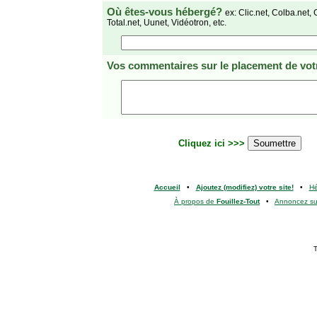
Où êtes-vous hébergé?
ex: Clic.net, Colba.net, 
Total.net, Uunet, Vidéotron, etc.
Vos commentaires
sur le placement de votr
Cliquez ici >>>
Accueil
•
Ajoutez (modifiez) votre site!
•
H
À propos de
Fouillez-Tout
•
Annoncez s
T