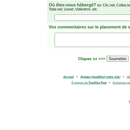
Où êtes-vous hébergé?
ex: Clic.net, Colba.n
Total.net, Uunet, Vidéotron, etc.
Vos commentaires
sur le placement de v
Cliquez ici >>>
Accueil
•
Ajoutez (modifiez) votre site!
•
H
À propos de
Fouillez-Tout
•
Annoncez s
T