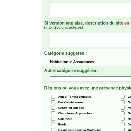
Si version anglaise, description du site
en 
(max. 250 charactères)
Catégorie suggérée :
Habitation > Assurances
Autre catégorie suggérée :
Régions où vous avez une présence physi
Abitibi-Témiscamingue
La
Bas-Saint-Laurent
Ma
Centre du Québec
Mo
Chaudières-Appalaches
Mo
Côte-Nord
N
Estrie
O
Gaspésie-Iles-de-la-Madeleine
Q