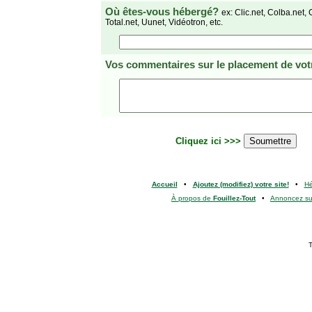
Où êtes-vous hébergé?
ex: Clic.net, Colba.net, 
Total.net, Uunet, Vidéotron, etc.
Vos commentaires
sur le placement de votr
Cliquez ici >>>
Accueil
•
Ajoutez (modifiez) votre site!
•
H
À propos de
Fouillez-Tout
•
Annoncez s
T