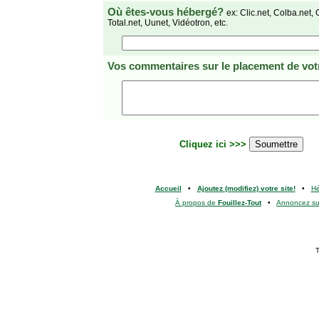
Où êtes-vous hébergé?
ex: Clic.net, Colba.net, 
Total.net, Uunet, Vidéotron, etc.
Vos commentaires
sur le placement de votr
Cliquez ici >>>
Accueil
•
Ajoutez (modifiez) votre site!
•
H
À propos de
Fouillez-Tout
•
Annoncez s
T