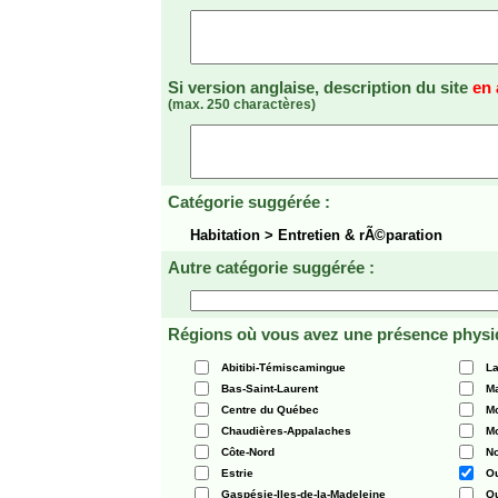
Si version anglaise, description du site
en 
(max. 250 charactères)
Catégorie suggérée :
Habitation > Entretien & rÃ©paration
Autre catégorie suggérée :
Régions où vous avez une présence physi
Abitibi-Témiscamingue
La
Bas-Saint-Laurent
Ma
Centre du Québec
Mo
Chaudières-Appalaches
Mo
Côte-Nord
N
Estrie
O
Gaspésie-Iles-de-la-Madeleine
Q