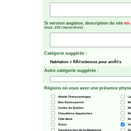
Si version anglaise, description du site
en 
(max. 250 charactères)
Catégorie suggérée :
Habitation > RÃ©sidences pour ainÃ©s
Autre catégorie suggérée :
Régions où vous avez une présence physi
Abitibi-Témiscamingue
La
Bas-Saint-Laurent
Ma
Centre du Québec
Mo
Chaudières-Appalaches
Mo
Côte-Nord
N
Estrie
O
Gaspésie-Iles-de-la-Madeleine
Q