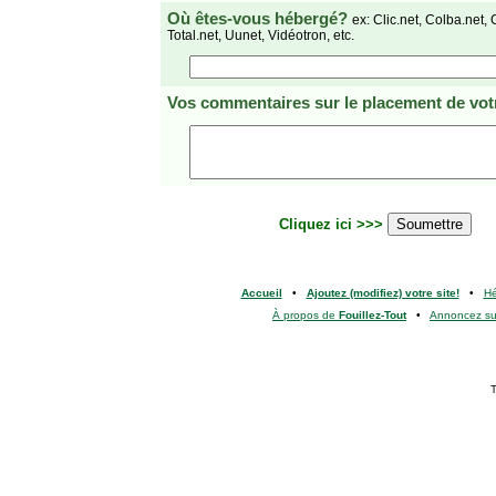
Où êtes-vous hébergé?
ex: Clic.net, Colba.net, 
Total.net, Uunet, Vidéotron, etc.
Vos commentaires
sur le placement de votr
Cliquez ici >>>
Accueil
•
Ajoutez (modifiez) votre site!
•
H
À propos de
Fouillez-Tout
•
Annoncez s
T