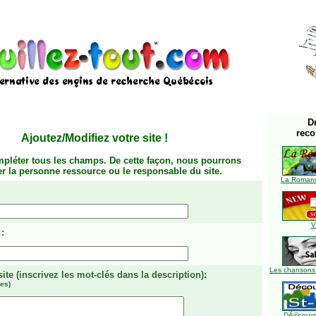
D
rec
Ajoutez/Modifiez votre site
!
mpléter tous les champs. De cette façon, nous pourrons
ier la personne ressource ou le responsable du site.
La Romanc
V
:
Les chansons
site
(inscrivez les mot-clés dans la description)
:
es)
DÃ©couvre