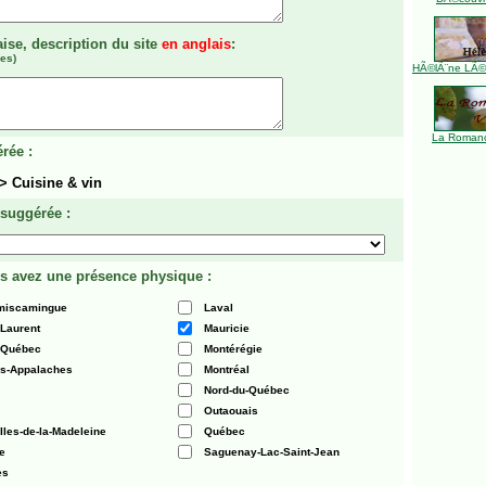
aise, description du site
en anglais
:
es)
HÃ©lÃ¨ne LÃ©ve
La Romanc
rée :
 > Cuisine & vin
 suggérée :
s avez une présence physique :
émiscamingue
Laval
-Laurent
Mauricie
 Québec
Montérégie
es-Appalaches
Montréal
Nord-du-Québec
Outaouais
Iles-de-la-Madeleine
Québec
e
Saguenay-Lac-Saint-Jean
es