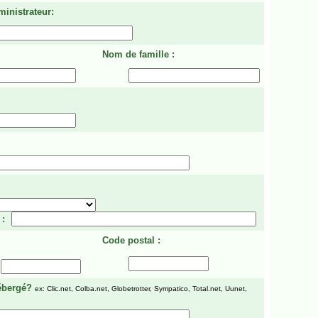
ministrateur:
Nom de famille :
 :
Code postal :
ébergé?
ex: Clic.net, Colba.net, Globetrotter, Sympatico, Total.net, Uunet,