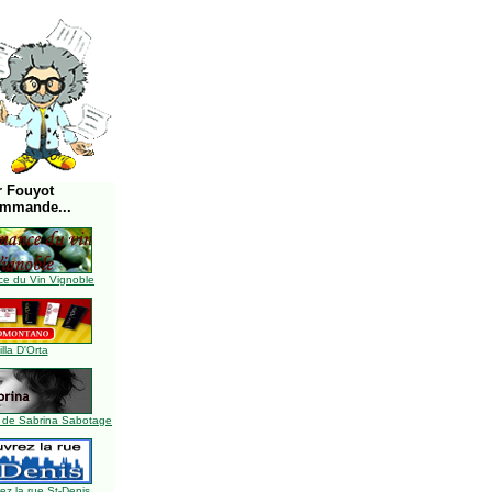
r Fouyot
ommande...
e du Vin Vignoble
illa D'Orta
 de Sabrina Sabotage
z la rue St-Denis