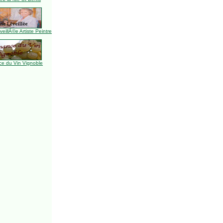
illÃ©e Artiste Peintre
e du Vin Vignoble