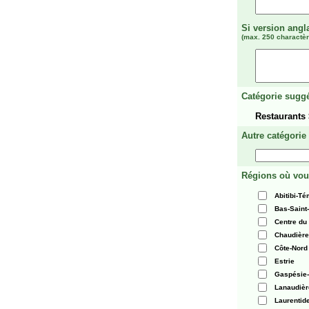
Si version angl
(max. 250 charactèr
Catégorie suggé
Restaurants
Autre catégorie
Régions où vou
Abitibi-T
Bas-Saint
Centre du
Chaudièr
Côte-Nord
Estrie
Gaspésie-
Lanaudièr
Laurentid