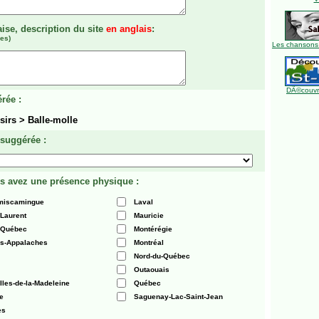
aise, description du site
en anglais
:
es)
Les chansons
DÃ©couvre
rée :
sirs > Balle-molle
 suggérée :
s avez une présence physique :
émiscamingue
Laval
-Laurent
Mauricie
 Québec
Montérégie
es-Appalaches
Montréal
Nord-du-Québec
Outaouais
Iles-de-la-Madeleine
Québec
e
Saguenay-Lac-Saint-Jean
es