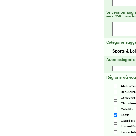
Si version angl
(max. 250 charactèr
Catégorie suggé
Sports & Loi
Autre catégorie
Régions où vou
Abitibi-T
Bas-Saint
Centre du
Chaudièr
Côte-Nord
Estrie
Gaspésie-
Lanaudièr
Laurentid