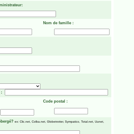
ministrateur:
Nom de famille :
 :
Code postal :
ébergé?
ex: Clic.net, Colba.net, Globetrotter, Sympatico, Total.net, Uunet,