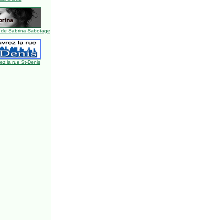
 de Sabrina Sabotage
z la rue St-Denis