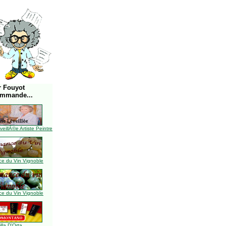
r Fouyot
ommande...
illÃ©e Artiste Peintre
e du Vin Vignoble
e du Vin Vignoble
illa D'Orta