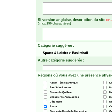
Si version anglaise, description du site
en 
(max. 250 charactères)
Catégorie suggérée :
Sports & Loisirs > Basketball
Autre catégorie suggérée :
Régions où vous avez une présence physi
Abitibi-Témiscamingue
La
Bas-Saint-Laurent
Ma
Centre du Québec
Mo
Chaudières-Appalaches
Mo
Côte-Nord
N
Estrie
O
Gaspésie-Iles-de-la-Madeleine
Q