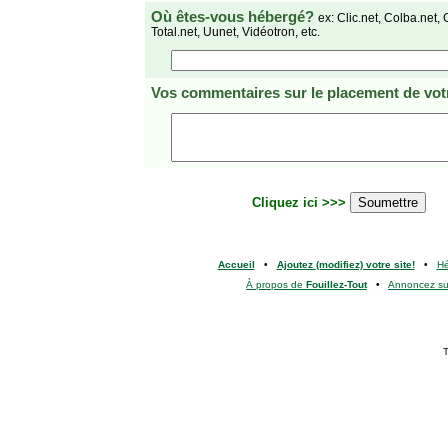
Où êtes-vous hébergé?
ex: Clic.net, Colba.net, 
Total.net, Uunet, Vidéotron, etc.
Vos commentaires
sur le placement de votr
Cliquez ici >>>
Accueil
•
Ajoutez (modifiez) votre site!
•
H
À propos de
Fouillez-Tout
•
Annoncez s
T