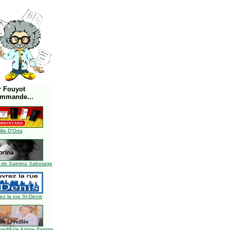
r Fouyot
ommande...
illa D'Orta
 de Sabrina Sabotage
z la rue St-Denis
illÃ©e Artiste Peintre