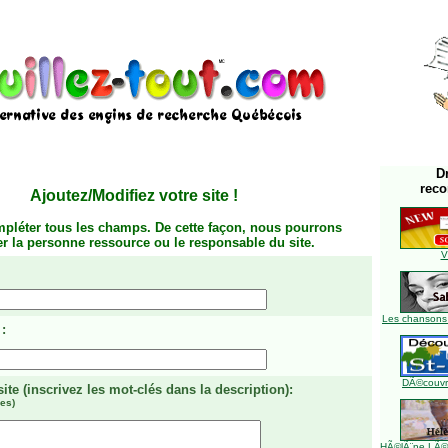
D
rec
Ajoutez/Modifiez votre site
!
mpléter tous les champs. De cette façon, nous pourrons
ier la personne ressource ou le responsable du site.
V
Les chansons
:
DÃ©couvre
site
(inscrivez les mot-clés dans la description)
:
es)
HÃ©lÃ¨ne LÃ©ve