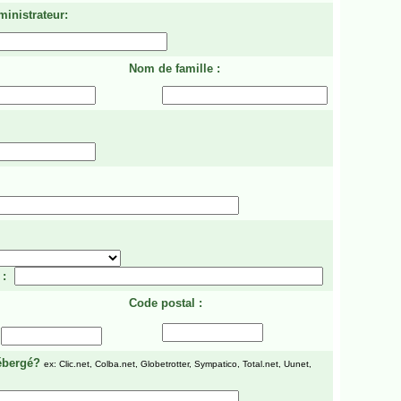
ministrateur:
Nom de famille :
 :
Code postal :
ébergé?
ex: Clic.net, Colba.net, Globetrotter, Sympatico, Total.net, Uunet,