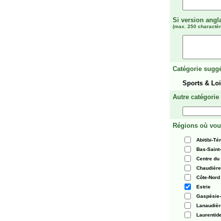
Si version angl
(max. 250 charactèr
Catégorie suggé
Sports & Lo
Autre catégorie
Régions où vou
Abitibi-T
Bas-Saint
Centre du
Chaudièr
Côte-Nord
Estrie
Gaspésie-
Lanaudièr
Laurentid