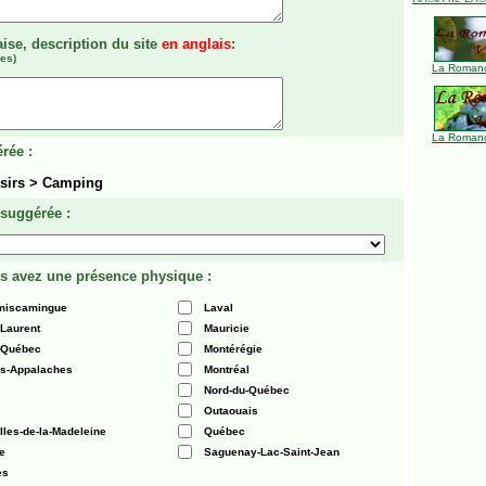
aise, description du site
en anglais
:
es)
La Romanc
La Romanc
rée :
isirs > Camping
 suggérée :
s avez une présence physique :
émiscamingue
Laval
-Laurent
Mauricie
 Québec
Montérégie
es-Appalaches
Montréal
Nord-du-Québec
Outaouais
Iles-de-la-Madeleine
Québec
e
Saguenay-Lac-Saint-Jean
es