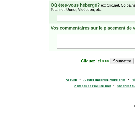
Où êtes-vous hébergé?
ex: Clic.net, Colba.n
Total.net, Uunet, Vidéotron, etc.
Vos commentaires
sur le placement de v
Cliquez ici >>>
Accueil
•
Ajoutez (modifiez) votre site!
•
H
À propos de
Fouillez-Tout
•
Annoncez s
T