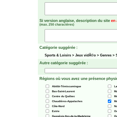
Si version anglaise, description du site
en 
(max. 250 charactères)
Catégorie suggérée :
Sports & Loisirs > Jeux vidÃ©o > Genres >
Autre catégorie suggérée :
Régions où vous avez une présence physi
Abitibi-Témiscamingue
La
Bas-Saint-Laurent
Ma
Centre du Québec
Mo
Chaudières-Appalaches
Mo
Côte-Nord
N
Estrie
O
Gaspésie-Iles-de-la-Madeleine
Q