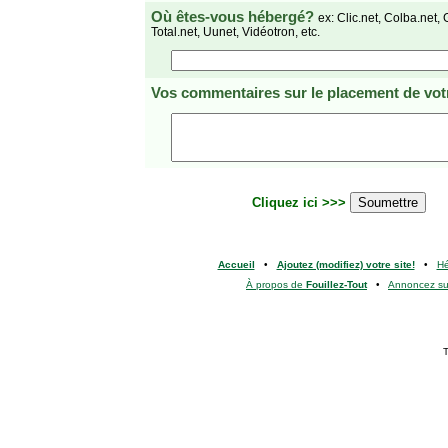
Où êtes-vous hébergé?
ex: Clic.net, Colba.net, 
Total.net, Uunet, Vidéotron, etc.
Vos commentaires
sur le placement de votr
Cliquez ici >>>
Accueil
•
Ajoutez (modifiez) votre site!
•
H
À propos de
Fouillez-Tout
•
Annoncez s
T