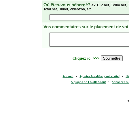
Où êtes-vous hébergé?
ex: Clic.net, Colba.net, 
Total.net, Uunet, Vidéotron, etc.
Vos commentaires
sur le placement de votr
Cliquez ici >>>
Accueil
•
Ajoutez (modifiez) votre site!
•
H
À propos de
Fouillez-Tout
•
Annoncez s
T