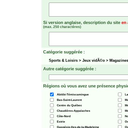
Si version anglaise, description du site
en 
(max. 250 charactères)
Catégorie suggérée :
Sports & Loisirs > Jeux vidÃ©o > Magazin
Autre catégorie suggérée :
Régions où vous avez une présence physi
Abitibi-Témiscamingue
La
Bas-Saint-Laurent
Ma
Centre du Québec
Mo
Chaudières-Appalaches
Mo
Côte-Nord
N
Estrie
O
Gaspésie-Iles-de-la-Madeleine
Q