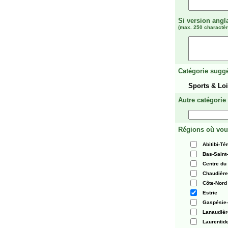
Si version angl
(max. 250 charactèr
Catégorie suggé
Sports & Loi
Autre catégorie
Régions où vou
Abitibi-T
Bas-Saint
Centre du
Chaudièr
Côte-Nord
Estrie
Gaspésie-
Lanaudièr
Laurentid