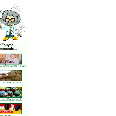
r Fouyot
ommande...
illÃ©e Artiste Peintre
e du Vin Vignoble
e du Vin Vignoble
illa D'Orta