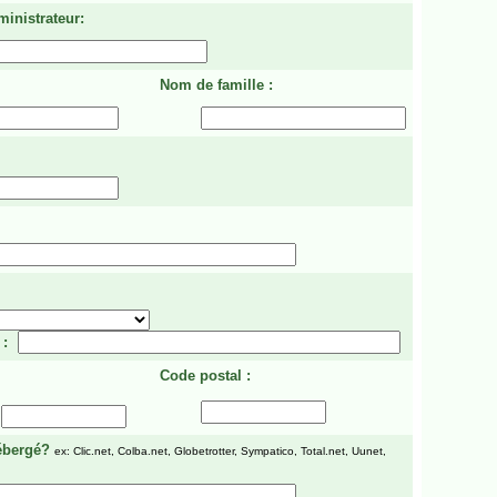
ministrateur:
Nom de famille :
 :
Code postal :
ébergé?
ex: Clic.net, Colba.net, Globetrotter, Sympatico, Total.net, Uunet,