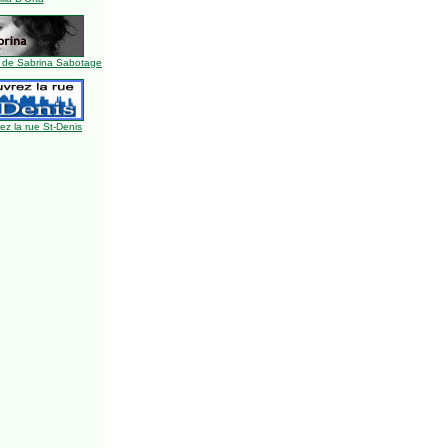
 de Sabrina Sabotage
z la rue St-Denis