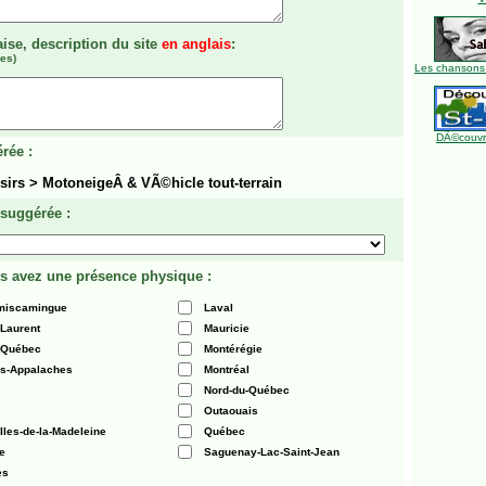
aise, description du site
en anglais
:
es)
Les chansons
DÃ©couvre
rée :
sirs > MotoneigeÂ & VÃ©hicle tout-terrain
 suggérée :
s avez une présence physique :
émiscamingue
Laval
-Laurent
Mauricie
 Québec
Montérégie
es-Appalaches
Montréal
Nord-du-Québec
Outaouais
Iles-de-la-Madeleine
Québec
e
Saguenay-Lac-Saint-Jean
es