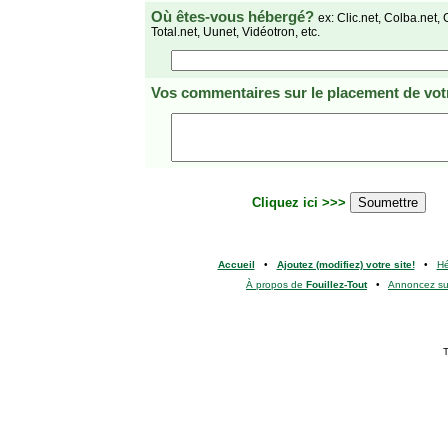
Où êtes-vous hébergé?
ex: Clic.net, Colba.net, 
Total.net, Uunet, Vidéotron, etc.
Vos commentaires
sur le placement de votr
Cliquez ici >>>
Accueil
•
Ajoutez (modifiez) votre site!
•
H
À propos de
Fouillez-Tout
•
Annoncez s
T