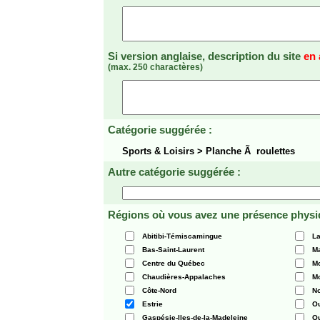
Si version anglaise, description du site
en 
(max. 250 charactères)
Catégorie suggérée :
Sports & Loisirs > Planche Ã roulettes
Autre catégorie suggérée :
Régions où vous avez une présence physi
Abitibi-Témiscamingue
La
Bas-Saint-Laurent
Ma
Centre du Québec
Mo
Chaudières-Appalaches
Mo
Côte-Nord
N
Estrie
O
Gaspésie-Iles-de-la-Madeleine
Q