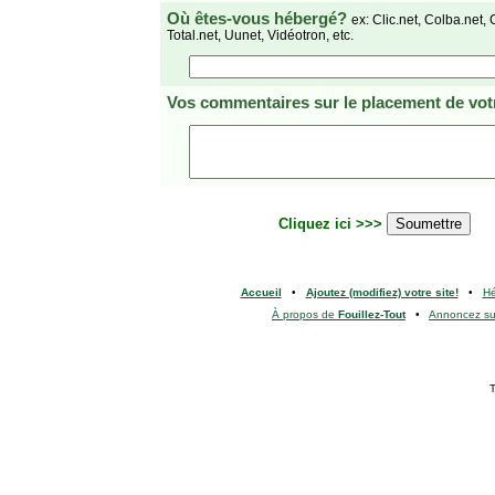
Où êtes-vous hébergé?
ex: Clic.net, Colba.net, 
Total.net, Uunet, Vidéotron, etc.
Vos commentaires
sur le placement de votr
Cliquez ici >>>
Accueil
•
Ajoutez (modifiez) votre site!
•
H
À propos de
Fouillez-Tout
•
Annoncez s
T