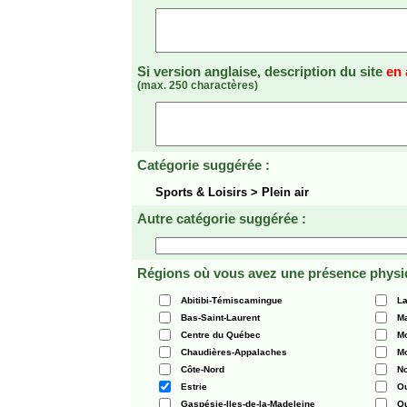
Si version anglaise, description du site
en 
(max. 250 charactères)
Catégorie suggérée :
Sports & Loisirs > Plein air
Autre catégorie suggérée :
Régions où vous avez une présence physi
Abitibi-Témiscamingue
La
Bas-Saint-Laurent
Ma
Centre du Québec
Mo
Chaudières-Appalaches
Mo
Côte-Nord
N
Estrie
O
Gaspésie-Iles-de-la-Madeleine
Q