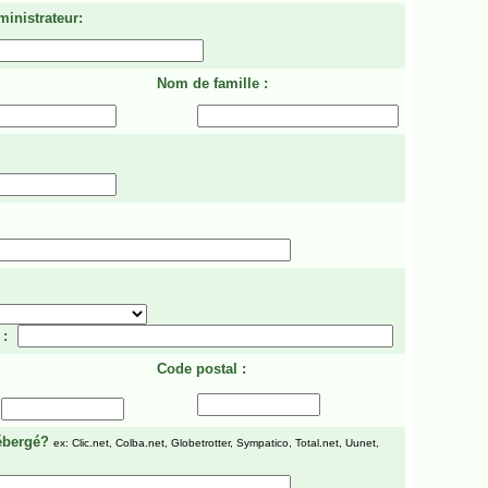
ministrateur:
Nom de famille :
 :
Code postal :
ébergé?
ex: Clic.net, Colba.net, Globetrotter, Sympatico, Total.net, Uunet,