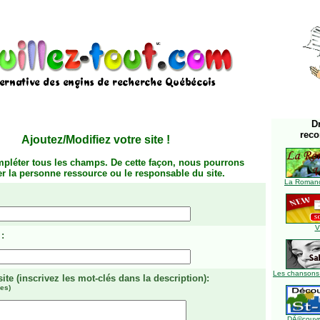
D
rec
Ajoutez/Modifiez votre site
!
mpléter tous les champs. De cette façon, nous pourrons
ier la personne ressource ou le responsable du site.
La Romanc
V
:
Les chansons
site
(inscrivez les mot-clés dans la description)
:
es)
DÃ©couvre