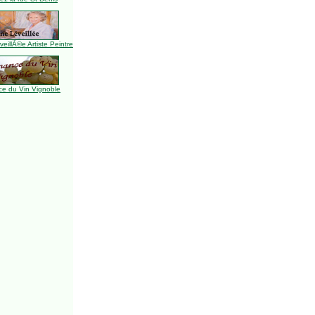
illÃ©e Artiste Peintre
e du Vin Vignoble