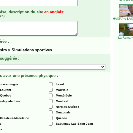
aise, description du site
en anglais
:
es)
HÃ©lÃ¨ne LÃ©ve
La Romanc
rée :
sirs > Simulations sportives
 suggérée :
s avez une présence physique :
émiscamingue
Laval
-Laurent
Mauricie
 Québec
Montérégie
es-Appalaches
Montréal
Nord-du-Québec
Outaouais
Iles-de-la-Madeleine
Québec
e
Saguenay-Lac-Saint-Jean
es