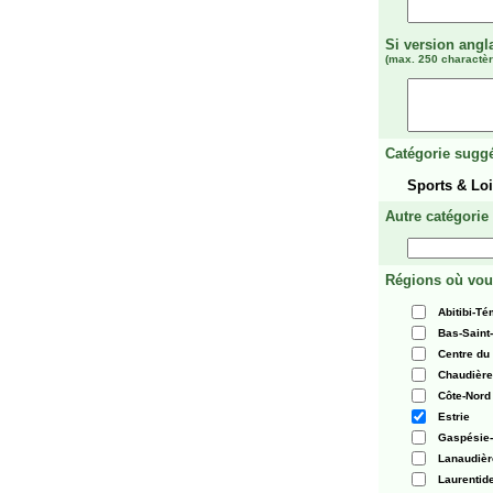
Si version angl
(max. 250 charactèr
Catégorie suggé
Sports & Loi
Autre catégorie
Régions où vou
Abitibi-T
Bas-Saint
Centre du
Chaudièr
Côte-Nord
Estrie
Gaspésie-
Lanaudièr
Laurentid