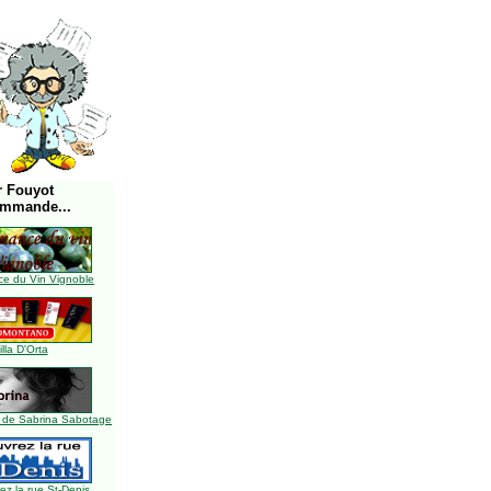
r Fouyot
ommande...
e du Vin Vignoble
illa D'Orta
 de Sabrina Sabotage
z la rue St-Denis