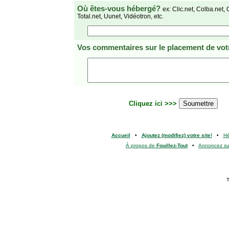
Où êtes-vous hébergé?
ex: Clic.net, Colba.net, 
Total.net, Uunet, Vidéotron, etc.
Vos commentaires
sur le placement de votr
Cliquez ici >>>
Accueil
•
Ajoutez (modifiez) votre site!
•
H
À propos de
Fouillez-Tout
•
Annoncez s
T