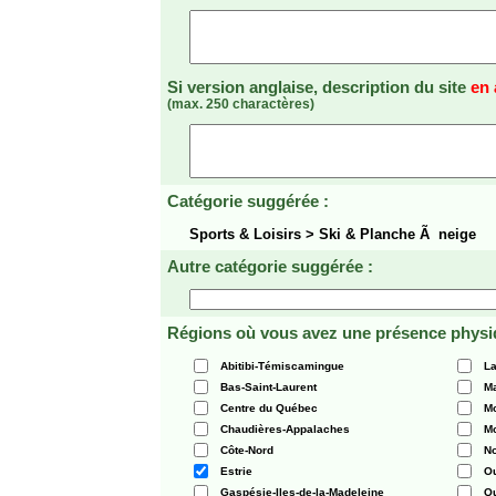
Si version anglaise, description du site
en 
(max. 250 charactères)
Catégorie suggérée :
Sports & Loisirs > Ski & Planche Ã neige
Autre catégorie suggérée :
Régions où vous avez une présence physi
Abitibi-Témiscamingue
La
Bas-Saint-Laurent
Ma
Centre du Québec
Mo
Chaudières-Appalaches
Mo
Côte-Nord
N
Estrie
O
Gaspésie-Iles-de-la-Madeleine
Q