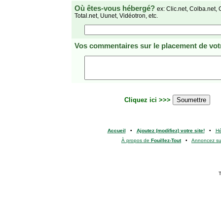
Où êtes-vous hébergé?
ex: Clic.net, Colba.net, 
Total.net, Uunet, Vidéotron, etc.
Vos commentaires
sur le placement de votr
Cliquez ici >>>
Accueil
•
Ajoutez (modifiez) votre site!
•
H
À propos de
Fouillez-Tout
•
Annoncez s
T