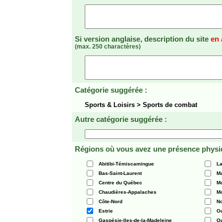
Si version anglaise, description du site
en 
(max. 250 charactères)
Catégorie suggérée :
Sports & Loisirs > Sports de combat
Autre catégorie suggérée :
Régions où vous avez une présence physi
Abitibi-Témiscamingue
La
Bas-Saint-Laurent
Ma
Centre du Québec
Mo
Chaudières-Appalaches
Mo
Côte-Nord
N
Estrie
O
Gaspésie-Iles-de-la-Madeleine
Q