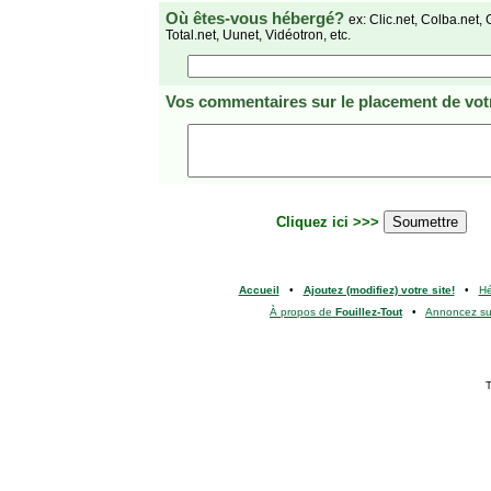
Où êtes-vous hébergé?
ex: Clic.net, Colba.net, 
Total.net, Uunet, Vidéotron, etc.
Vos commentaires
sur le placement de votr
Cliquez ici >>>
Accueil
•
Ajoutez (modifiez) votre site!
•
H
À propos de
Fouillez-Tout
•
Annoncez s
T