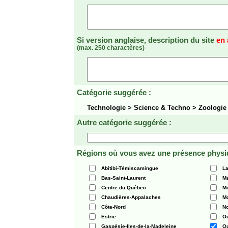
Si version anglaise, description du site
en 
(max. 250 charactères)
Catégorie suggérée :
Technologie > Science & Techno > Zoologi
Autre catégorie suggérée :
Régions où vous avez une présence physi
Abitibi-Témiscamingue
La
Bas-Saint-Laurent
Ma
Centre du Québec
Mo
Chaudières-Appalaches
Mo
Côte-Nord
N
Estrie
O
Gaspésie-Iles-de-la-Madeleine
Q