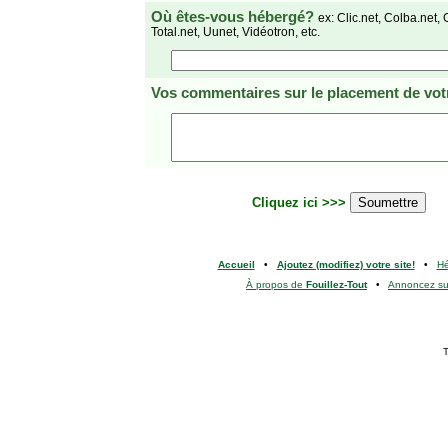
Où êtes-vous hébergé?
ex: Clic.net, Colba.net, 
Total.net, Uunet, Vidéotron, etc.
Vos commentaires
sur le placement de votr
Cliquez ici >>>
Accueil
•
Ajoutez (modifiez) votre site!
•
H
À propos de
Fouillez-Tout
•
Annoncez s
T