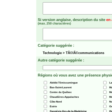
Si version anglaise, description du site
en 
(max. 250 charactères)
Catégorie suggérée :
Technologie > TÃ©lÃ©communications
Autre catégorie suggérée :
Régions où vous avez une présence physi
Abitibi-Témiscamingue
La
Bas-Saint-Laurent
Ma
Centre du Québec
Mo
Chaudières-Appalaches
Mo
Côte-Nord
N
Estrie
O
Gaspésie-Iles-de-la-Madeleine
Q