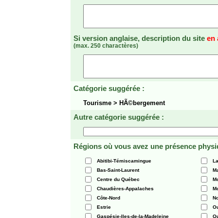
Si version anglaise, description du site
en 
(max. 250 charactères)
Catégorie suggérée :
Tourisme > HÃ©bergement
Autre catégorie suggérée :
Régions où vous avez une présence physi
Abitibi-Témiscamingue
La
Bas-Saint-Laurent
Ma
Centre du Québec
Mo
Chaudières-Appalaches
Mo
Côte-Nord
N
Estrie
O
Gaspésie-Iles-de-la-Madeleine
Q