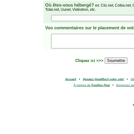
Où êtes-vous hébergé?
ex: Clic.net, Colba.net, 
Total.net, Uunet, Vidéotron, etc.
Vos commentaires
sur le placement de votr
Cliquez ici >>>
Accueil
•
Ajoutez (modifiez) votre site!
•
H
À propos de
Fouillez-Tout
•
Annoncez s
T