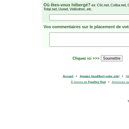
Où êtes-vous hébergé?
ex: Clic.net, Colba.net, 
Total.net, Uunet, Vidéotron, etc.
Vos commentaires
sur le placement de votr
Cliquez ici >>>
Accueil
•
Ajoutez (modifiez) votre site!
•
H
À propos de
Fouillez-Tout
•
Annoncez s
T