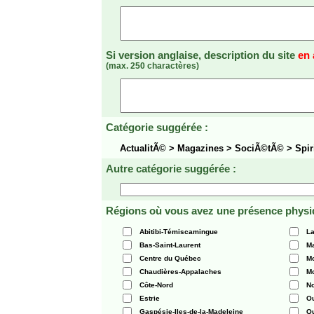
Si version anglaise, description du site
en 
(max. 250 charactères)
Catégorie suggérée :
ActualitÃ© > Magazines > SociÃ©tÃ© > Spir
Autre catégorie suggérée :
Régions où vous avez une présence physi
Abitibi-Témiscamingue
La
Bas-Saint-Laurent
Ma
Centre du Québec
Mo
Chaudières-Appalaches
Mo
Côte-Nord
N
Estrie
O
Gaspésie-Iles-de-la-Madeleine
Q