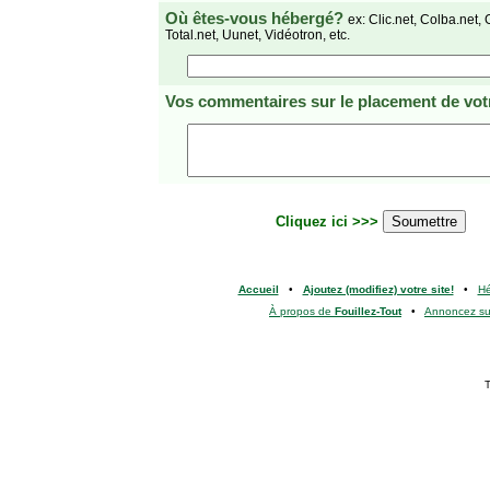
Où êtes-vous hébergé?
ex: Clic.net, Colba.net, 
Total.net, Uunet, Vidéotron, etc.
Vos commentaires
sur le placement de votr
Cliquez ici >>>
Accueil
•
Ajoutez (modifiez) votre site!
•
H
À propos de
Fouillez-Tout
•
Annoncez s
T