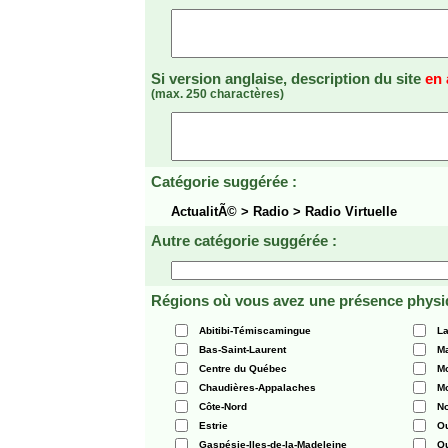
Si version anglaise, description du site
en 
(max. 250 charactères)
Catégorie suggérée :
ActualitÃ© > Radio > Radio Virtuelle
Autre catégorie suggérée :
Régions où vous avez une présence physi
Abitibi-Témiscamingue
La
Bas-Saint-Laurent
Ma
Centre du Québec
Mo
Chaudières-Appalaches
Mo
Côte-Nord
N
Estrie
O
Gaspésie-Iles-de-la-Madeleine
Q