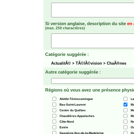
Si version anglaise, description du site
en 
(max. 250 charactères)
Catégorie suggérée :
ActualitÃ© > TÃ©lÃ©vision > ChaÃ®nes
Autre catégorie suggérée :
Régions où vous avez une présence physi
Abitibi-Témiscamingue
La
Bas-Saint-Laurent
Ma
Centre du Québec
Mo
Chaudières-Appalaches
Mo
Côte-Nord
N
Estrie
O
Gaspésie-Iles-de-la-Madeleine
Q