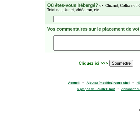
Où êtes-vous hébergé?
ex: Clic.net, Colba.net, 
Total.net, Uunet, Vidéotron, etc.
Vos commentaires
sur le placement de votr
Cliquez ici >>>
Accueil
•
Ajoutez (modifiez) votre site!
•
H
À propos de
Fouillez-Tout
•
Annoncez s
T