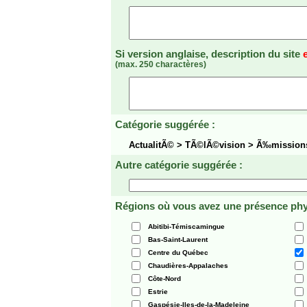
Si version anglaise, description du site
(max. 250 charactères)
Catégorie suggérée :
ActualitÃ© > TÃ©lÃ©vision > Ã‰missio
Autre catégorie suggérée :
Régions où vous avez une présence phy
Abitibi-Témiscamingue
Bas-Saint-Laurent
Centre du Québec
Chaudières-Appalaches
Côte-Nord
Estrie
Gaspésie-Iles-de-la-Madeleine