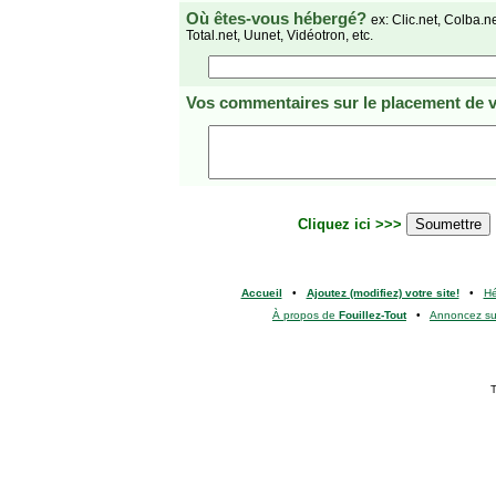
Où êtes-vous hébergé?
ex: Clic.net, Colba.n
Total.net, Uunet, Vidéotron, etc.
Vos commentaires
sur le placement de v
Cliquez ici >>>
Accueil
•
Ajoutez (modifiez) votre site!
•
H
À propos de
Fouillez-Tout
•
Annoncez s
T