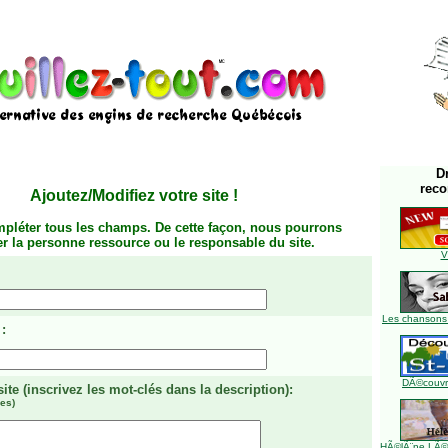
D
rec
Ajoutez/Modifiez votre site
!
mpléter tous les champs. De cette façon, nous pourrons
ier la personne ressource ou le responsable du site.
V
Les chansons
:
DÃ©couvre
site
(inscrivez les mot-clés dans la description)
:
es)
HÃ©lÃ¨ne LÃ©ve