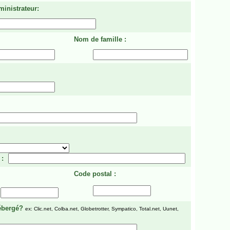
ministrateur:
Nom de famille :
 :
Code postal :
ébergé?
ex: Clic.net, Colba.net, Globetrotter, Sympatico, Total.net, Uunet,