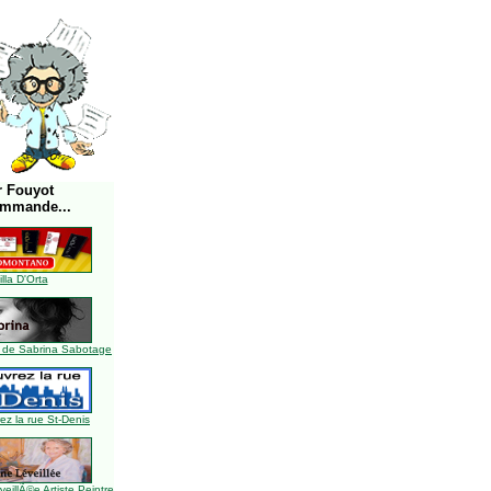
r Fouyot
ommande...
illa D'Orta
 de Sabrina Sabotage
z la rue St-Denis
illÃ©e Artiste Peintre