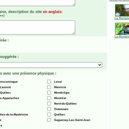
aise, description du site
en anglais
:
es)
La Romanc
La Romanc
rée :
 suggérée :
s avez une présence physique :
émiscamingue
Laval
-Laurent
Mauricie
 Québec
Montérégie
es-Appalaches
Montréal
Nord-du-Québec
Outaouais
Iles-de-la-Madeleine
Québec
e
Saguenay-Lac-Saint-Jean
es