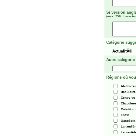
Si version angl
(max. 250 charactèr
Catégorie suggé
ActualitÃ©
Autre catégorie
Régions où vou
Abitibi-T
Bas-Saint
Centre du
Chaudièr
Côte-Nord
Estrie
Gaspésie-
Lanaudièr
Laurentid