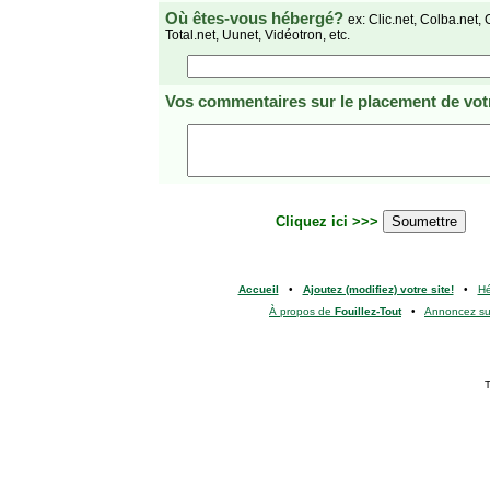
Où êtes-vous hébergé?
ex: Clic.net, Colba.net, 
Total.net, Uunet, Vidéotron, etc.
Vos commentaires
sur le placement de votr
Cliquez ici >>>
Accueil
•
Ajoutez (modifiez) votre site!
•
H
À propos de
Fouillez-Tout
•
Annoncez s
T