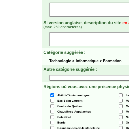
Si version anglaise, description du site
en 
(max. 250 charactères)
Catégorie suggérée :
Technologie > Informatique > Formation
Autre catégorie suggérée :
Régions où vous avez une présence physi
Abitibi-Témiscamingue
La
Bas-Saint-Laurent
Ma
Centre du Québec
Mo
Chaudières-Appalaches
Mo
Côte-Nord
N
Estrie
O
Gaspésie-Iles-de-la-Madeleine
Q