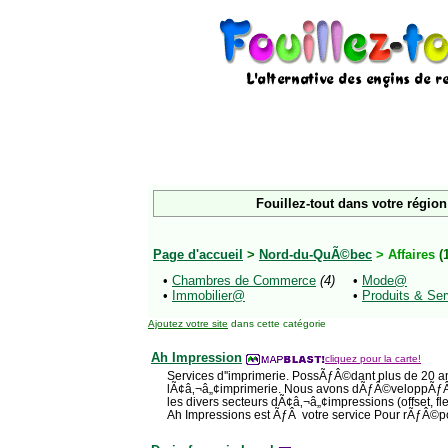
Fouillez-tout dans votre région
Page d'accueil
>
Nord-du-QuÃ©bec
> Affaires
(
•
Chambres de Commerce
(4)
•
Mode@
•
Immobilier@
•
Produits & Se
Ajoutez votre site
dans cette catégorie
Ah Impression
cliquez pour la carte!
Services d''imprimerie. PossÃƒÂ©dant plus de 20 a
lÃ¢â‚¬â„¢imprimerie. Nous avons dÃƒÂ©veloppÃƒ
les divers secteurs dÃ¢â‚¬â„¢impressions (offset, f
Ah Impressions est ÃƒÂ votre service Pour rÃƒÂ©p