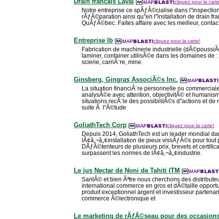
Drain francais Laval
cliquez pour la cart
Notre entreprise ce spÃƒÂ©cialise dans l''inspection
rÃƒÂ©paration ainsi qu''en l''installation de drain f
QuÃƒÂ©bec. Faites affaire avec les meilleur, contac
Entreprise lb
cliquez pour la carte!
Fabrication de machinerie industrielle (dÃ©poussi
laminer, container utilisÃ©e dans les domaines de :
scierie, carriÃ¨re, mine.
Ginsberg, Gingras AssociÃ©s Inc.
La situation financiÃ¨re personnelle ou commercial
analysÃ©e avec attention, objectivitÃ© et humanis
situations recÃ¨le des possibilitÃ©s d''actions et de 
suite Ã l''Ã©tude
GoliathTech Corp
cliquez pour la carte!
Depuis 2014, GoliathTech est un leader mondial dans
lÃ¢â‚¬â„¢installation de pieux vissÃƒÂ©s pour tout p
DÃƒÂ©tenteurs de plusieurs prix, brevets et certifi
surpassent les normes de lÃ¢â‚¬â„¢industrie.
Le jus Nectar de Noni de Tahiti (TM
SantÃ© et bien Ãªtre nous cherchons des distribut
international commerce en gros et dÃ©taille opportu
produit exceptionnel argent et investisseur partena
commerce Ã©lectronique et
Le marketing de rÃƒÂ©seau pour des occasion