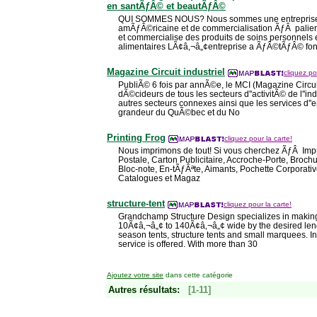
en santÃƒÂ© et beautÃƒÂ©
QUI SOMMES NOUS? Nous sommes une entreprise 
amÃƒÂ©ricaine et de commercialisation ÃƒÂ palie
et commercialise des produits de soins personnel
alimentaires LÃ¢â‚¬â„¢entreprise a ÃƒÂ©tÃƒÂ© f
Magazine Circuit industriel
cliquez po
PubliÃ© 6 fois par annÃ©e, le MCI (Magazine Circuit 
dÃ©cideurs de tous les secteurs d''activitÃ© de l''in
autres secteurs connexes ainsi que les services d''en
grandeur du QuÃ©bec et du No
Printing Frog
cliquez pour la carte!
Nous imprimons de tout! Si vous cherchez ÃƒÂ Impri
Postale, Carton Publicitaire, Accroche-Porte, Brochu
Bloc-note, En-tÃƒÂªte, Aimants, Pochette Corporativ
Catalogues et Magaz
structure-tent
cliquez pour la carte!
Grandchamp Structure Design specializes in making
10Ã¢â‚¬â„¢ to 140Ã¢â‚¬â„¢ wide by the desired leng
season tents, structure tents and small marquees. I
service is offered. With more than 30
Ajoutez votre site
dans cette catégorie
Autres résultats:
[1-11]