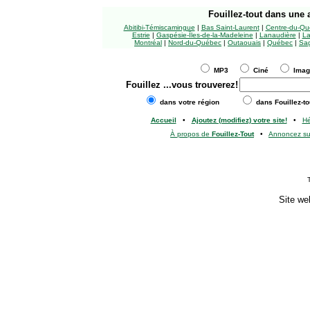
Fouillez-tout
dans une a
Abitibi-Témiscamingue
|
Bas Saint-Laurent
|
Centre-du-Qu
Estrie
|
Gaspésie-Îles-de-la-Madeleine
|
Lanaudière
|
La
Montréal
|
Nord-du-Québec
|
Outaouais
|
Québec
|
Sag
MP3
Ciné
Ima
Fouillez
...vous trouverez!
dans votre région
dans Fouillez-to
Accueil
•
Ajoutez (modifiez) votre site!
•
H
À propos de
Fouillez-Tout
•
Annoncez s
Site we