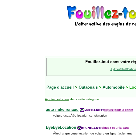
Fouillez-tout dans votre ré
Aylmer/Hull/Gatin
Page d'accueil
>
Outaouais
>
Automobile
> Loc
Ajoutez votre site
dans cette catégorie
auto mike renaud
cliquez pour la carte!
voiture usagÃ©e location consignation
ByeByeLocation
cliquez pour la carte!
Ã‰changer votre location de voiture en ligne facilement !