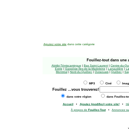
Ajoutez votre site
dans cette catégorie
Fouillez-tout
dans une a
Abitibi-Témiscamingue
|
Bas Saint-Laurent
|
Centre-du-Qu
Estrie
|
Gaspésie-Îles-de-la-Madeleine
|
Lanaudière
|
La
Montréal
|
Nord-du-Québec
|
Outaouais
|
Québec
|
Sag
MP3
Ciné
Ima
Fouillez
...vous trouverez!
dans votre région
dans Fouillez-to
Accueil
•
Ajoutez (modifiez) votre site!
•
H
À propos de
Fouillez-Tout
•
Annoncez s