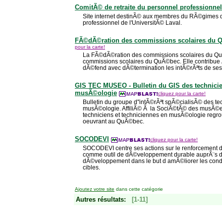
ComitÃ© de retraite du personnel professionnel
Site internet destinÃ© aux membres du RÃ©gimes de
professionnel de l'UniversitÃ© Laval.
FÃ©dÃ©ration des commissions scolaires du
pour la carte!
La FÃ©dÃ©ration des commissions scolaires du Q
commissions scolaires du QuÃ©bec. Elle contribue 
dÃ©fend avec dÃ©termination les intÃ©rÃªts de se
GIS TEC MUSEO - Bulletin du GIS des technicie
musÃ©ologie
cliquez pour la carte!
Bulletin du groupe d''intÃ©rÃªt spÃ©cialisÃ© des te
musÃ©ologie. AffiliÃ© Ã la SociÃ©tÃ© des musÃ©
techniciens et techniciennes en musÃ©ologie regro
oeuvrant au QuÃ©bec.
SOCODEVI
cliquez pour la carte!
SOCODEVI centre ses actions sur le renforcement d
comme outil de dÃ©veloppement durable auprÃ¨s d
dÃ©veloppement dans le but d amÃ©liorer les condi
cibles.
Ajoutez votre site
dans cette catégorie
Autres résultats:
[1-11]