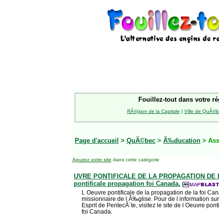
Fouillez-tout dans votre ré
RÃ©gion de la Capitale
|
Ville de QuÃ©
Page d'accueil
>
QuÃ©bec
>
Ã‰ducation
> Ass
Ajoutez votre site
dans cette catégorie
UVRE PONTIFICALE DE LA PROPAGATION DE L
pontificale propagation foi Canada.
L Oeuvre pontificale de la propagation de la foi Ca
missionnaire de l Ã‰glise. Pour de l information sur 
Esprit de PentecÃ´te, visitez le site de l Oeuvre pont
foi Canada.