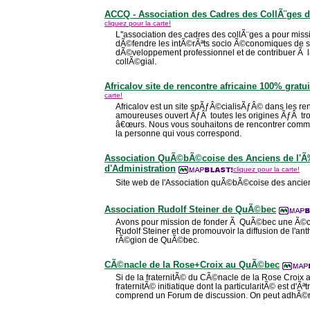
ACCQ - Association des Cadres des CollÃ¨ges
cliquez pour la carte!
L''association des cadres des collÃ¨ges a pour mis
dÃ©fendre les intÃ©rÃªts socio Ã©conomiques de s
dÃ©veloppement professionnel et de contribuer Ã l
collÃ©gial.
Africalov site de rencontre africaine 100% gratui
carte!
Africalov est un site spÃƒÂ©cialisÃƒÂ© dans les re
amoureuses ouvert ÃƒÂ toutes les origines ÃƒÂ t
â€œurs. Nous vous souhaitons de rencontrer co
la personne qui vous correspond.
Association QuÃ©bÃ©coise des Anciens de l'Ã
d'Administration
cliquez pour la carte!
Site web de l'Association quÃ©bÃ©coise des ancien
Association Rudolf Steiner de QuÃ©bec
Avons pour mission de fonder Ã QuÃ©bec une Ã©c
Rudolf Steiner et de promouvoir la diffusion de l'a
rÃ©gion de QuÃ©bec.
CÃ©nacle de la Rose+Croix au QuÃ©bec
Si de la fraternitÃ© du CÃ©nacle de la Rose Croi
fraternitÃ© initiatique dont la particularitÃ© est d'Ãª
comprend un Forum de discussion. On peut adhÃ©re