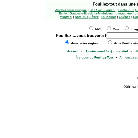
Fouillez-tout
dans une a
Abitibi-Témiscamingue
|
Bas Saint-Laurent
|
Centre-du-Qu
Estrie
|
Gaspésie-Îles-de-la-Madeleine
|
Lanaudière
|
La
Montréal
|
Nord-du-Québec
|
Outaouais
|
Québec
|
Sag
MP3
Ciné
Ima
Fouillez
...vous trouverez!
dans votre région
dans Fouillez-to
Accueil
•
Ajoutez (modifiez) votre site!
•
H
À propos de
Fouillez-Tout
•
Annoncez s
Site we