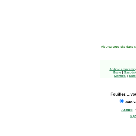
Ajoutez votre site
dans ce
Abitibi-Témiscami
Estrie
|
Gaspésie
Montréal
|
Nord
Fouillez
...vo
dans vo
Accueil
À p