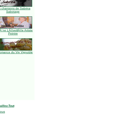
s chansons de Sabrina
Sabotage
Ã¨ne LÃ©veillÃ©e Artiste
Peintre
omance du Vin Vignoble
uillez-Tout
nous