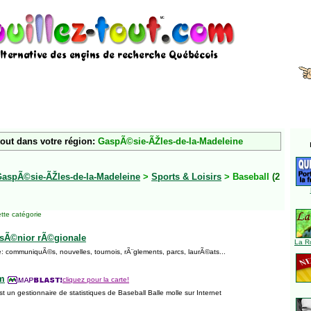
tout dans votre région:
GaspÃ©sie-ÃŽles-de-la-Madeleine
aspÃ©sie-ÃŽles-de-la-Madeleine
>
Sports & Loisirs
> Baseball
(2
tte catégorie
 sÃ©nior rÃ©gionale
La R
igue: communiquÃ©s, nouvelles, tournois, rÃ¨glements, parcs, laurÃ©ats...
m
cliquez pour la carte!
 un gestionnaire de statistiques de Baseball Balle molle sur Internet