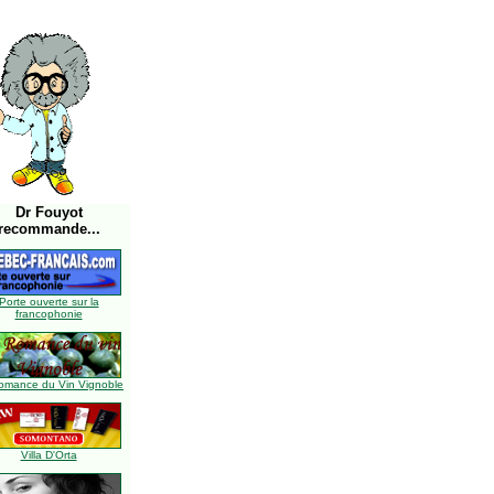
Dr Fouyot
recommande...
Porte ouverte sur la
francophonie
omance du Vin Vignoble
Villa D'Orta