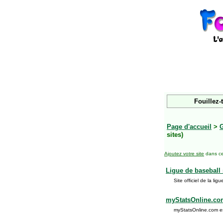
Fouillez-
Page d'accueil
>
G
sites)
Ajoutez votre site
dans ce
Ligue de baseball
Site officiel de la l
myStatsOnline.co
myStatsOnline.com est