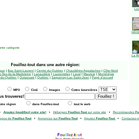
Le
HÃ©l
tte catégorie
La R
Fouillez-tout
dans une autre région:
ngue
|
Bas Saint-Laurent
|
Centre-du-Québec
|
Chaudières-Appalaches
|
Côte-Nord
-Îles-de-la-Madeleine
|
Lanaudière
|
Laurentides
|
Laval
|
Mauricie
|
Montérégie
-du-Québec
|
Outaouais
|
Québec
|
Saguenay-Lac-Saint-Jean
|
Page d'accueil
MP3
Ciné
Images
Cotes boursières
us trouverez!
tre région
dans Fouillez-tout
tout le web
•
Ajoutez (modifiez) votre site!
•
Hébergez
Fouillez-Tout
sur votre site
•
Recommandez
Fo
ropos de
Fouillez-Tout
•
Annoncez sur
Fouillez-Tout
•
Ajoutez
Fouillez-Tout
•
Contactez-
F
o
u
i
l
l
e
z
-
t
o
u
t
Tous droits réservés