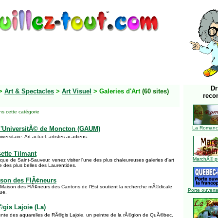
Dr
>
Art & Spectacles
>
Art Visuel
> Galeries d'Art
(60 sites)
reco
s cette catégorie
e l'UniversitÃ© de Moncton (GAUM)
La Romance
iversitaire. Art actuel. artistes acadiens.
sette Tilmant
MarchÃ© pu
ue de Saint-Sauveur, venez visiter l'une des plus chaleureuses galeries d'art
des plus belles des Laurentides.
aison des FlÃ¢neurs
a Maison des FlÃ¢neurs des Cantons de l'Est soutient la recherche mÃ©dicale
Porte ouverte
que.
©gis Lajoie (La)
nte des aquarelles de RÃ©gis Lajoie, un peintre de la rÃ©gion de QuÃ©bec.