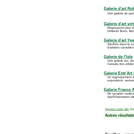
Galerie d'art Ro
Une galerie de pein
Galerie d'art vir
Regroupons plus de
Umberto Bruni, Mon
Galerie d'art Yv
SituÃ©e dans le co
d'artistes canadien
Galerie de l'Isle
Une galerie qui, d
Canada des artiste
Galerie Entr'Art 
Un regroupement d'a
expositions, verniss
Galerie France A
De vocation multicu
reprÃ©sentation de
Ajoutez votre site
dan
Autres résultats