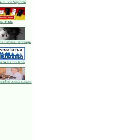
 du Vin Vignoble
lla D'Orta
de Sabrina Sabotage
z la rue St-Denis
illÃ©e Artiste Peintre