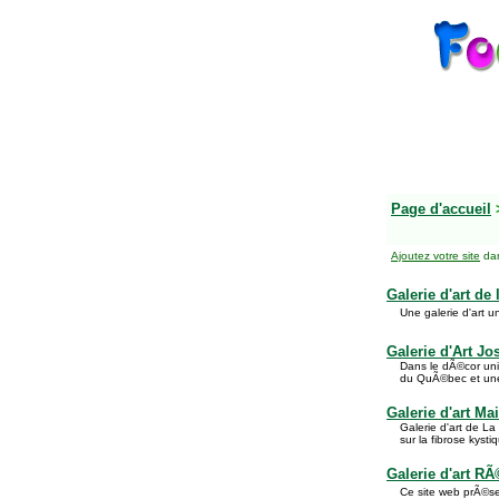
Page d'accueil
Ajoutez votre site
dan
Galerie d'art d
Une galerie d'art un
Galerie d'Art Jo
Dans le dÃ©cor uniq
du QuÃ©bec et une 
Galerie d'art M
Galerie d'art de L
sur la fibrose kysti
Galerie d'art RÃ
Ce site web prÃ©se