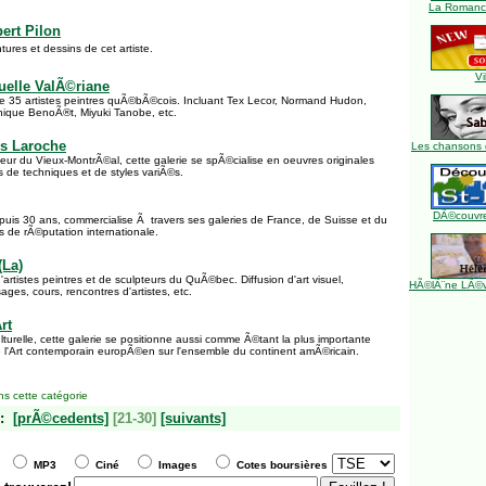
La Romance
bert Pilon
tures et dessins de cet artiste.
Vi
tuelle ValÃ©riane
 35 artistes peintres quÃ©bÃ©cois. Incluant Tex Lecor, Normand Hudon,
ique BenoÃ®t, Miyuki Tanobe, etc.
es Laroche
Les chansons 
eur du Vieux-MontrÃ©al, cette galerie se spÃ©cialise en oeuvres originales
s de techniques et de styles variÃ©s.
DÃ©couvre
epuis 30 ans, commercialise Ã travers ses galeries de France, de Suisse et du
s de rÃ©putation internationale.
(La)
rtistes peintres et de sculpteurs du QuÃ©bec. Diffusion d'art visuel,
HÃ©lÃ¨ne LÃ©ve
ages, cours, rencontres d'artistes, etc.
rt
lturelle, cette galerie se positionne aussi comme Ã©tant la plus importante
 l'Art contemporain europÃ©en sur l'ensemble du continent amÃ©ricain.
s cette catégorie
:
[prÃ©cedents]
[21-30]
[suivants]
MP3
Ciné
Images
Cotes boursières