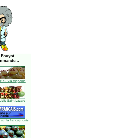
 Fouyot
mmande...
 du Vin Vignoble
blic Saint-Lazare
 sur la francophonie