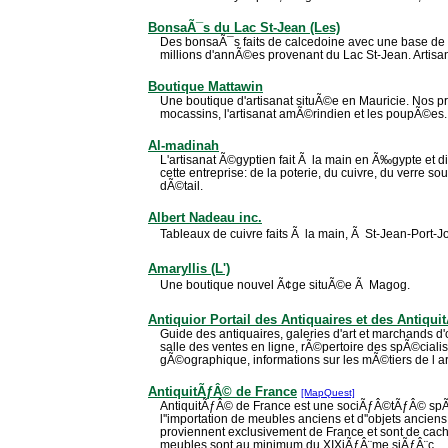
BonsaÃ¯s du Lac St-Jean (Les)
Des bonsaÃ¯s faits de calcedoine avec une base de c
millions d'annÃ©es provenant du Lac St-Jean. Artisan
Boutique Mattawin
Une boutique d'artisanat situÃ©e en Mauricie. Nos pr
mocassins, l'artisanat amÃ©rindien et les poupÃ©es.
Al-madinah
L'artisanat Ã©gyptien fait Ã la main en Ã‰gypte et d
cette entreprise: de la poterie, du cuivre, du verre sou
dÃ©tail.
Albert Nadeau inc.
Tableaux de cuivre faits Ã la main, Ã St-Jean-Port-Jo
Amaryllis (L')
Une boutique nouvel Ã¢ge situÃ©e Ã Magog.
Antiquior Portail des Antiquaires et des Antiqui
Guide des antiquaires, galeries d'art et marchands d'
salle des ventes en ligne, rÃ©pertoire des spÃ©ciali
gÃ©ographique, informations sur les mÃ©tiers de l ar
AntiquitÃƒÂ© de France
[MapQuest]
AntiquitÃƒÂ© de France est une sociÃƒÂ©tÃƒÂ© s
l''importation de meubles anciens et d''objets ancien
proviennent exclusivement de France et sont de cach
meubles sont au minimum du XIXiÃƒÂ¨me siÃƒÂ¨c