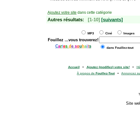
Ajoutez votre site
dans cette catégorie
Autres résultats:
[1-10]
[suivants]
MP3
Ciné
Images
Fouillez
...vous trouverez!
C
a
r
t
e
s
d
e
s
o
u
h
a
i
t
s
dans Fouillez-tout
Accueil
•
Ajoutez (modifiez) votre site!
•
H
À propos de
Fouillez-Tout
•
Annoncez s
T
Site we