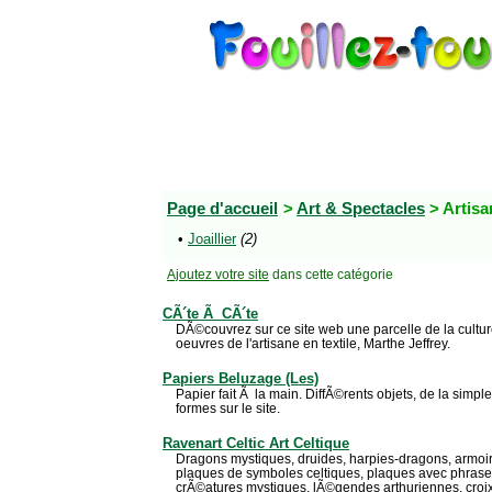
Page d'accueil
>
Art & Spectacles
> Artis
•
Joaillier
(2)
Ajoutez votre site
dans cette catégorie
CÃ´te Ã CÃ´te
DÃ©couvrez sur ce site web une parcelle de la cult
oeuvres de l'artisane en textile, Marthe Jeffrey.
Papiers Beluzage (Les)
Papier fait Ã la main. DiffÃ©rents objets, de la simpl
formes sur le site.
Ravenart Celtic Art Celtique
Dragons mystiques, druides, harpies-dragons, armoi
plaques de symboles celtiques, plaques avec phrase
crÃ©atures mystiques, lÃ©gendes arthuriennes, croix