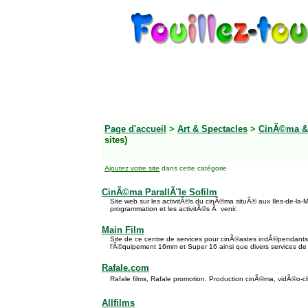
Page d'accueil
>
Art & Spectacles
>
CinÃ©ma &
sites)
Ajoutez votre site
dans cette catégorie
CinÃ©ma ParallÃ¨le Sofilm
Site web sur les activitÃ©s du cinÃ©ma situÃ© aux Iles-de-la-Ma
programmation et les activitÃ©s Ã venir.
Main Film
Site de ce centre de services pour cinÃ©astes indÃ©pendants
l'Ã©quipement 16mm et Super 16 ainsi que divers services de 
Rafale.com
Rafale films, Rafale promotion. Production cinÃ©ma, vidÃ©o-clip,
Allfilms