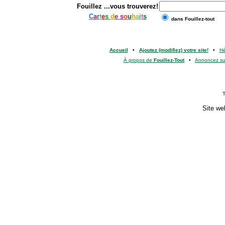
Fouillez
...vous trouverez!
C
a
r
t
e
s
d
e
s
o
u
h
a
i
t
s
dans Fouillez-tout
Accueil
•
Ajoutez (modifiez) votre site!
•
H
À propos de
Fouillez-Tout
•
Annoncez s
T
Site we