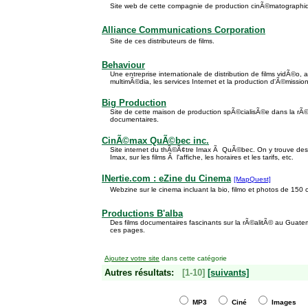
Site web de cette compagnie de production cinÃ©matograph
Alliance Communications Corporation
Site de ces distributeurs de films.
Behaviour
Une entreprise internationale de distribution de films vidÃ©o, a
multimÃ©dia, les services Internet et la production d'Ã©missio
Big Production
Site de cette maison de production spÃ©cialisÃ©e dans la rÃ©a
documentaires.
CinÃ©max QuÃ©bec inc.
Site internet du thÃ©Ã¢tre Imax Ã QuÃ©bec. On y trouve des i
Imax, sur les films Ã l'affiche, les horaires et les tarifs, etc.
INertie.com : eZine du Cinema
[MapQuest]
Webzine sur le cinema incluant la bio, filmo et photos de 150 
Productions B'alba
Des films documentaires fascinants sur la rÃ©alitÃ© au Guat
ces pages.
Ajoutez votre site
dans cette catégorie
Autres résultats:
[1-10]
[suivants]
MP3
Ciné
Images