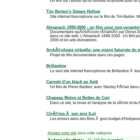
Un film sur l'amour qu'un homme Ã©prouve pour un p
Tim Burton's Sleepy Hollow
Site internet francophone sur le film de Tim Burton.
Almanach 1999-2000 : un film pour non-voyants!
Documentaire quÃ©bÃ©cois rÃ©alisÃ© par Denys Desj
dans ce site web. L'Almanach 1999-2000 : Un film pou
2000 et les arts divinatoires.
ArchÃ©ologie virtuelle: une vision futuriste du
Projet de film documentaire dans ces pages.
Brillantine
Le seul site internet francophone de Brillantine Ã tr
Carnets d'un black en Ayiti
Un film de Pierre Bastien, avec Stanley PÃ©an dans c
Chapeau Melon et Bottes de Cuir
Dans ce site, la revue et l'analyse de la sÃ©rie et du
CinÃ©ma Ã son pire (Le)
Les erreurs dans des films Ã gros budget d'Hollywoo
Ajoutez votre site
dans cette catégorie