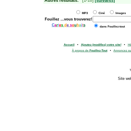
Autres résultats:
[1-10]
[suivants]
MP3
Ciné
Images
Fouillez
...vous trouverez!
C
a
r
t
e
s
d
e
s
o
u
h
a
i
t
s
dans Fouillez-tout
Accueil
•
Ajoutez (modifiez) votre site!
•
H
À propos de
Fouillez-Tout
•
Annoncez s
T
Site we