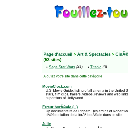
Page d'accueil
>
Art & Spectacles
>
CinÃ©
(53 sites)
•
Saga Star Wars
(41)
•
Titanic
(3)
Ajoutez votre site
dans cette catégorie
MovieClock.com
U.S. Movie Guide, listing of all cinema in the United Sta
stars, film clips, trailers, videos, reviews and web lin
superstars of Hollywood...
Erreur borÃ©ale (L')
Un documentaire de Richard Desjardins et Robert Mo
dÃ©forestation de la forÃªt borÃ©ale dans ce site.
Julie