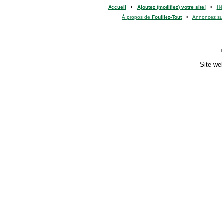
Accueil
•
Ajoutez (modifiez) votre site!
•
H
À propos de
Fouillez-Tout
•
Annoncez s
T
Site we