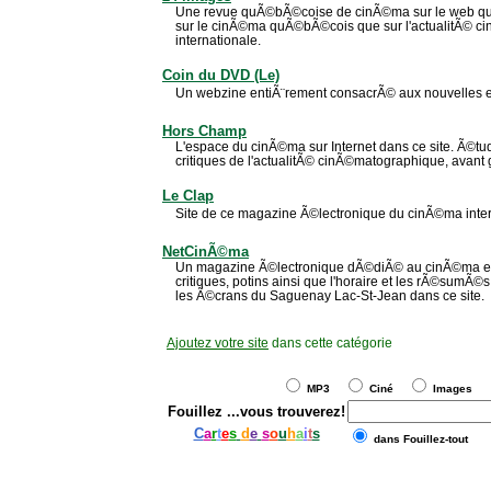
Une revue quÃ©bÃ©coise de cinÃ©ma sur le web qui p
sur le cinÃ©ma quÃ©bÃ©cois que sur l'actualitÃ© 
internationale.
Coin du DVD (Le)
Un webzine entiÃ¨rement consacrÃ© aux nouvelles e
Hors Champ
L'espace du cinÃ©ma sur Internet dans ce site. Ã©tude
critiques de l'actualitÃ© cinÃ©matographique, avant g
Le Clap
Site de ce magazine Ã©lectronique du cinÃ©ma inter
NetCinÃ©ma
Un magazine Ã©lectronique dÃ©diÃ© au cinÃ©ma et 
critiques, potins ainsi que l'horaire et les rÃ©sumÃ©s
les Ã©crans du Saguenay Lac-St-Jean dans ce site.
Ajoutez votre site
dans cette catégorie
MP3
Ciné
Images
Fouillez
...vous trouverez!
C
a
r
t
e
s
d
e
s
o
u
h
a
i
t
s
dans Fouillez-tout