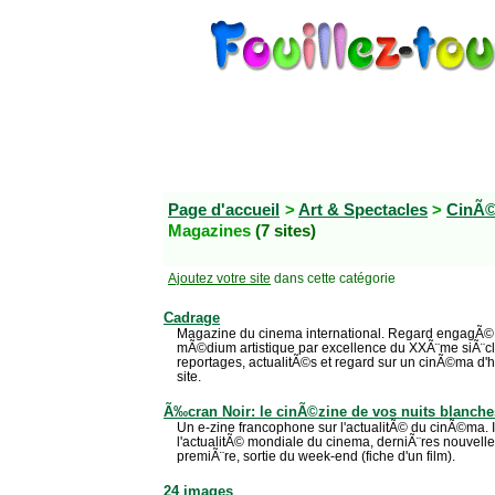
Page d'accueil
>
Art & Spectacles
>
CinÃ©
Magazines
(7 sites)
Ajoutez votre site
dans cette catégorie
Cadrage
Magazine du cinema international. Regard engagÃ© e
mÃ©dium artistique par excellence du XXÃ¨me siÃ¨cle
reportages, actualitÃ©s et regard sur un cinÃ©ma d'h
site.
Ã‰cran Noir: le cinÃ©zine de vos nuits blanche
Un e-zine francophone sur l'actualitÃ© du cinÃ©ma. I
l'actualitÃ© mondiale du cinema, derniÃ¨res nouvelles
premiÃ¨re, sortie du week-end (fiche d'un film).
24 images