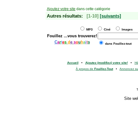
Ajoutez votre site
dans cette catégorie
Autres résultats:
[1-10]
[suivants]
MP3
Ciné
Images
Fouillez
...vous trouverez!
C
a
r
t
e
s
d
e
s
o
u
h
a
i
t
s
dans Fouillez-tout
Accueil
•
Ajoutez (modifiez) votre site!
•
H
À propos de
Fouillez-Tout
•
Annoncez s
T
Site we