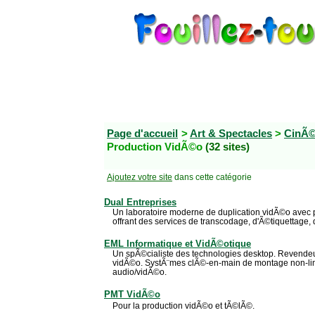
Page d'accueil
>
Art & Spectacles
>
CinÃ©
Production VidÃ©o
(32 sites)
Ajoutez votre site
dans cette catégorie
Dual Entreprises
Un laboratoire moderne de duplication vidÃ©o avec 
offrant des services de transcodage, d'Ã©tiquettage, 
EML Informatique et VidÃ©otique
Un spÃ©cialiste des technologies desktop. Revendeu
vidÃ©o. SystÃ¨mes clÃ©-en-main de montage non-lin
audio/vidÃ©o.
PMT VidÃ©o
Pour la production vidÃ©o et tÃ©lÃ©.