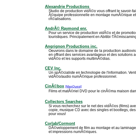
Alexandrie Productions
Studio de production vidÃ©o vous offrant le savoir-f
Ã©quipe professionnelle en montage numÃ©rique et 
rÃ©alisations.
AndrÃ© Raymond enr.
Pour un service de production vidÃ©o et de promotio
touristiques. Principalement en Abitibi-TÃ©miscamin
Angrignon Productions inc.
Oeuvrons dans le domaine de la production audiovis
en offrant des services avantageux et des solutions
vidÃ©o et les supports multimÃ©dias.
CEV Inc.
Un spÃ©cialiste en technologie de l'information. V
vidÃ©o/audio numÃ©rique professionnel.
CinÃ©box
[MapQuest]
Films et matÃ©riel DVD pour le cinÃ©ma maison dans
Collectors Searches
Si vous recherchez sur le net des vidÃ©os (films) av
copie, musique CD avec des singles et bootlegs, des
pour vous!
Corlab/Cormont
DÃ©veloppement de film au montage et au laminag
et impressions numÃ©riques.